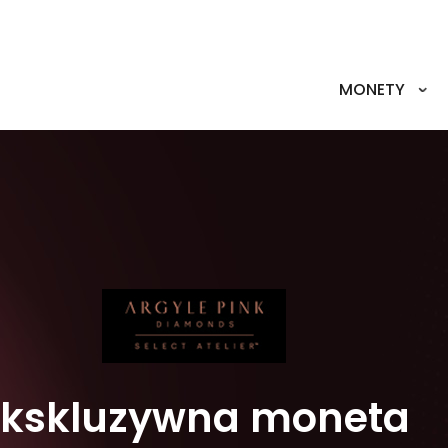
MONETY
oneta
TYLK
Na
60-th Anniversary
Ekskluzywna moneta
Stópki 
Fortuna ukryta w 
z 