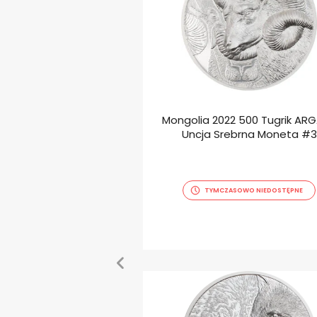
 2023 25000 Tugrik
Mongolia 2022 500 Tugrik ARGA
cja Złota Moneta #4
Uncja Srebrna Moneta #3
0.00
zł
ZASOWO NIEDOSTĘPNE
TYMCZASOWO NIEDOSTĘPNE