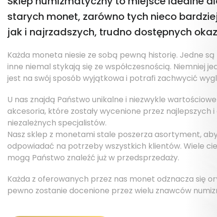
Sklep numizmatyczny to miejsce idealne d
starych monet, zarówno tych nieco bardzie
jak i najrzadszych, trudno dostępnych oka
Każda moneta niesie ze sobą pewną historię. Jedne są b
inne niemal stykają się ze współczesnością. Niemniej je
jest na swój sposób wyjątkowa i potrafi zachwycić wy
U nas znajdą Państwo unikalne i niezwykle wartościow
akcesoria, które zostały wycenione przez najlepszych i
niezależnych specjalistów.
Nasz sklep z monetami stale poszerza asortyment, aby j
odpowiadać na potrzeby wszystkich klientów. Wiele c
mogą Państwo znaleźć już w przedsprzedaży.
Każda z oferowanych przez nas monet odznacza się ory
pewno zostanie docenione przez wielu znawców numiz