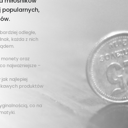
la miłośników
j popularnych,
zów.
ardziej odległe,
dnak, każda z nich
glądem.
e monety oraz
 co najważniejsze –
ak najlepiej
iekawych produktów
ginalnością, co na
matyki.