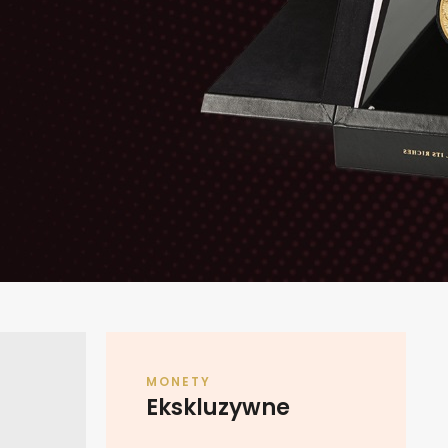
e to the world
y
AWDŹ OFERTĘ
MONETY
Ekskluzywne