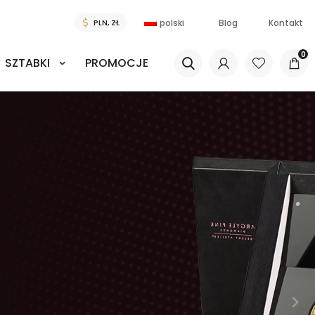
polski
Blog
Kontakt
0
SZTABKI
PROMOCJE
O W NASZYM SKLEPIE!
jrzadsze monety
odciśnięte w złocie
złocie
całego świata