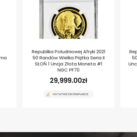
Republika Południowej Afryki 2021
Rep
rna
50 Randów Wielka Piątka Seria II
50
SŁOŃ 1 Uncja Złota Moneta #1
Unc
NGC PF70
29,999.00
zł
OSTATNIE EGZEMPLARZE