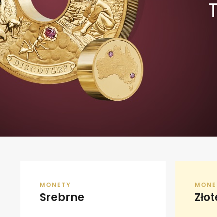
SPRAWDŹ
MONETY
MONE
Srebrne
Złot