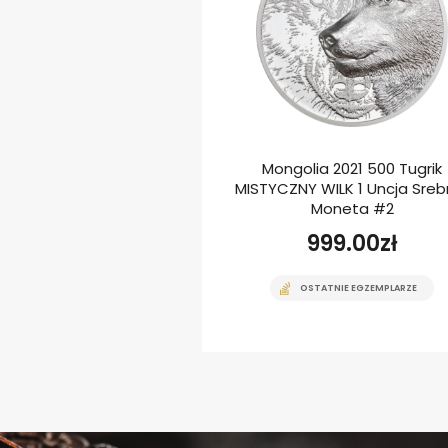
 0.5$ Młode Zwierzęta
Mongolia 2021 500 Tugrik
e 1/2 Uncji Srebrna
MISTYCZNY WILK 1 Uncja Sreb
Moneta
Moneta #2
0.00
zł
999.00
zł
ZASOWO NIEDOSTĘPNE
OSTATNIE EGZEMPLARZE