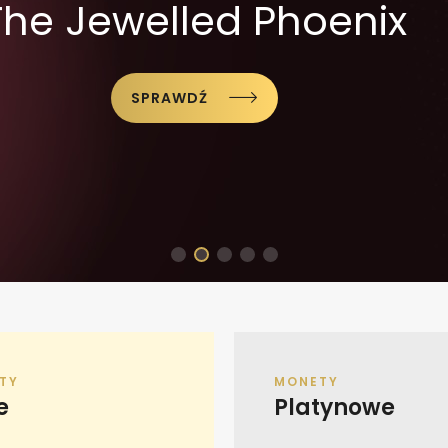
The Jewelled Phoenix
Welcom
Moneta Discover
SPR
SPRAWDŹ
SPRAWDŹ
SPRAWDŹ
TY
MONETY
e
Platynowe