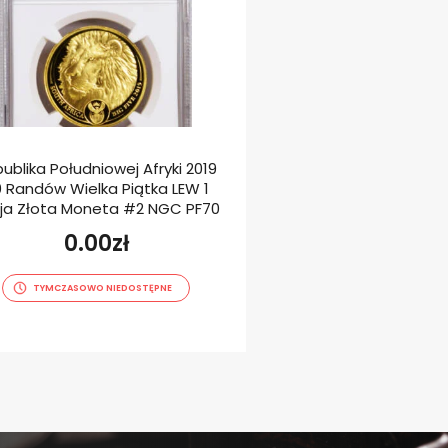
ublika Południowej Afryki 2019
Tuvalu 2023 1$ 
 Randów Wielka Piątka LEW 1
Dangerous Rekin Tyg
ja Złota Moneta #2 NGC PF70
Srebrna Mone
0.00
zł
799.00
TYMCZASOWO NIEDOSTĘPNE
OSTATNIE EGZEM