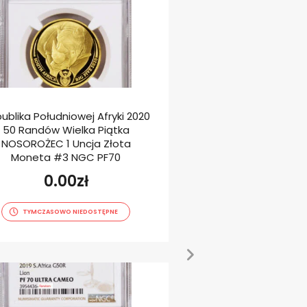
ublika Południowej Afryki 2020
Australia 2021 1$ Gr
50 Randów Wielka Piątka
Land Masa Perłow
NOSOROŻEC 1 Uncja Złota
Srebrna Mone
Moneta #3 NGC PF70
1,199.0
0.00
zł
OSTATNIE EGZEM
TYMCZASOWO NIEDOSTĘPNE