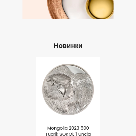
Новинки
00$ Apollo
Mongolia 2023 500
Фиджи
ue Marble 1
Tugrik SOKÓŁ 1 Uncja
Castaway