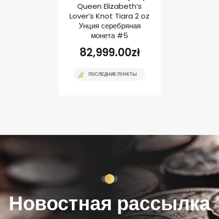
ребряная
Queen Elizabeth’s
Scallo
ета
Lover’s Knot Tiara 2 oz
Серебря
Унция серебряная
00
zł
699
монета #5
82,999.00
zł
АПАСЕ
ПОСЛЕ
ПОСЛЕДНИЕ ПУНКТЫ
Новостная рассылка