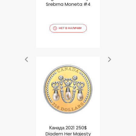
ребряная
Srebrna Moneta #4
Scallop 
ета
Мо
9.00
zł
НЕТ В НАЛИЧИИ
ИЕ ПУНКТЫ
НЕТ 
$ Apollo 17
Канада 2021 250$
Фиджи
 Marble 1
Diadem Her Majesty
Castaway