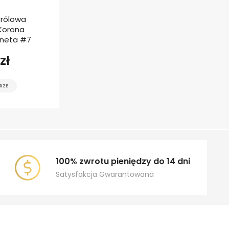
Królowa
 Korona
neta #7
zł
RZE
100% zwrotu pieniędzy do 14 dni
Satysfakcja Gwarantowana