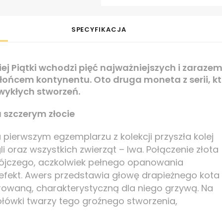
SPECYFIKACJA
iej Piątki wchodzi pięć najważniejszych i zaraze
łońcem kontynentu. Oto druga moneta z serii, kt
zwykłych stworzeń.
 szczerym złocie
pierwszym egzemplarzu z kolekcji przyszła kolej
 oraz wszystkich zwierząt – lwa. Połączenie złota
bójczego, aczkolwiek pełnego opanowania
 efekt. Awers przedstawia głowę drapieżnego kota
owaną, charakterystyczną dla niego grzywą. Na
ołówki twarzy tego groźnego stworzenia,