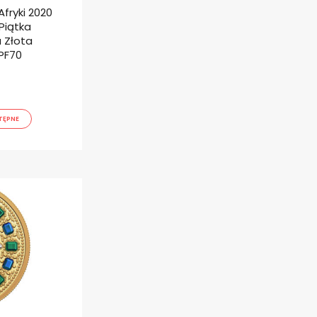
fryki 2020
Piątka
 Złota
PF70
TĘPNE