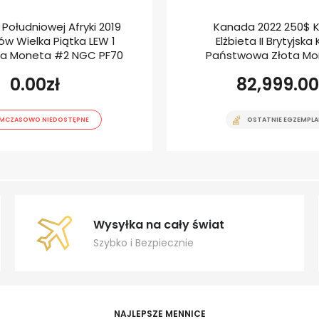
 Południowej Afryki 2019
Kanada 2022 250$ 
w Wielka Piątka LEW 1
Elżbieta II Brytyjska
ta Moneta #2 NGC PF70
Państwowa Złota Mo
0.00
zł
82,999.00
MCZASOWO NIEDOSTĘPNE
OSTATNIE EGZEMPLA
Wysyłka na cały świat
Szybko i Bezpiecznie
NAJLEPSZE MENNICE