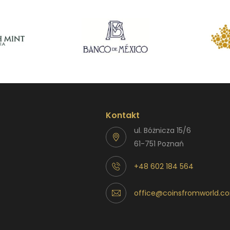
Kontakt
ul. Bóżnicza 15/6
61-751 Poznań
+48 602 184 564
office@coinsfromworld.c