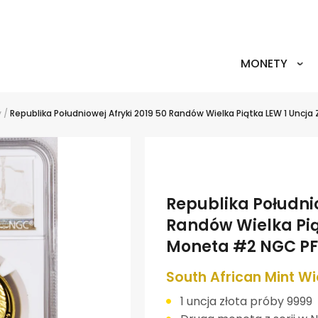
MONETY
y
/
Republika Południowej Afryki 2019 50 Randów Wielka Piątka LEW 1 Uncj
Republika Południo
Randów Wielka Pią
Moneta #2 NGC P
South African Mint Wi
1 uncja złota próby 9999