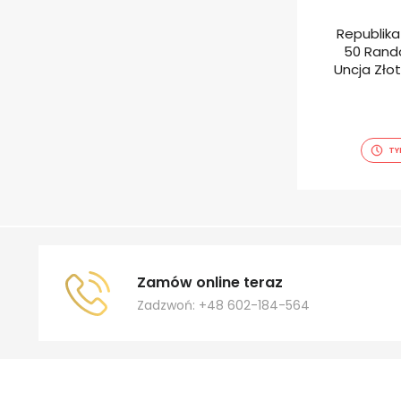
Republika
50 Randó
Uncja Zło
TY
Zamów online teraz
Zadzwoń: +48 602-184-564