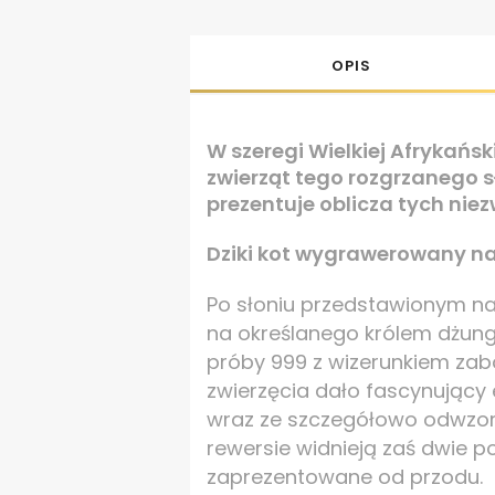
OPIS
W szeregi Wielkiej Afrykańsk
zwierząt tego rozgrzanego s
prezentuje oblicza tych nie
Dziki kot wygrawerowany na
Po słoniu przedstawionym na 
na określanego królem dżungli
próby 999 z wizerunkiem za
zwierzęcia dało fascynujący
wraz ze szczegółowo odwzor
rewersie widnieją zaś dwie p
zaprezentowane od przodu.