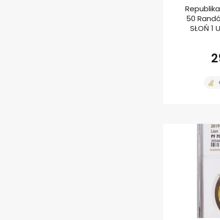
Republika
50 Randów
SŁOŃ 1 
2