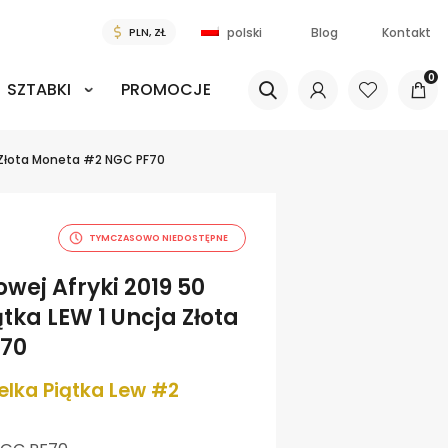
Blog
Kontakt
polski
0
SZTABKI
PROMOCJE
a Złota Moneta #2 NGC PF70
TYMCZASOWO NIEDOSTĘPNE
wej Afryki 2019 50
tka LEW 1 Uncja Złota
F70
elka Piątka Lew #2