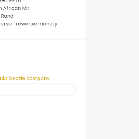
 NGC PF70
African Mit
 Rand
ersie i rewersie monety
dukt będzie dostępny