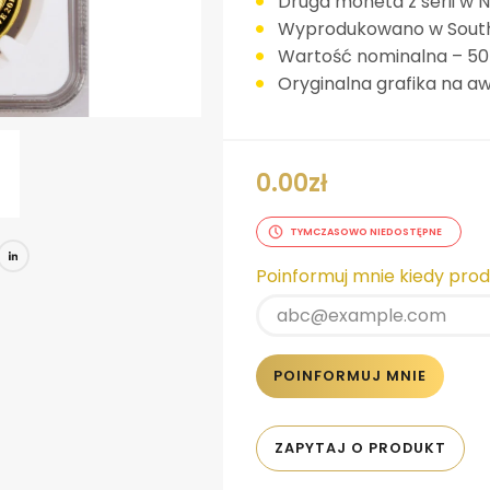
Druga moneta z serii w
Wyprodukowano w South 
Wartość nominalna – 50
Oryginalna grafika na aw
0.00
zł
TYMCZASOWO NIEDOSTĘPNE
book
tter
Pinterest
LinkedIn
Poinformuj mnie kiedy pro
POINFORMUJ MNIE
ZAPYTAJ O PRODUKT