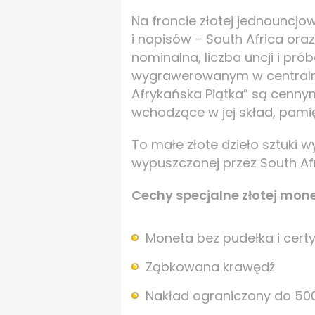
Na froncie złotej jednouncjo
i napisów – South Africa oraz
nominalna, liczba uncji i pr
wygrawerowanym w centralnej
Afrykańska Piątka” są cennym
wchodzące w jej skład, pamię
To małe złote dzieło sztuki w
wypuszczonej przez South Afr
Cechy specjalne złotej mone
Moneta bez pudełka i certy
Ząbkowana krawędź
Nakład ograniczony do 500