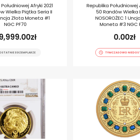
 Południowej Afryki 2021
Republika Południowej A
 Wielka Piątka Seria II
50 Randów Wielka 
Uncja Złota Moneta #1
NOSOROŻEC 1 Uncja
NGC PF70
Moneta #3 NGC 
9,999.00
zł
0.00
zł
OSTATNIE EGZEMPLARZE
TYMCZASOWO NIEDOS