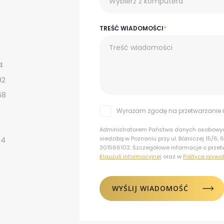
Wybierz z komputera
TREŚĆ WIADOMOŚCI
*
4
92
68
9
Wyrażam zgodę na przetwarzani
Administratorem Państwa danych osobowych
94
siedzibą w Poznaniu przy ul. Bóżniczej 15/6,
301566102. Szczegółowe informacje o prze
Klauzuli informacyjnej
oraz w
Polityce prywa