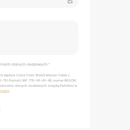
e moich danych osobowych
*
 będzie Coins From World Marian Fabiś z
 61-751 Poznań, NIP: 778-141-43-48, numer REGON:
twarzaniu danych osobowych znajdą Państwo w
tności
.