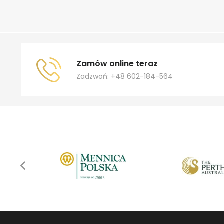
Zamów online teraz
Zadzwoń: +48 602-184-564