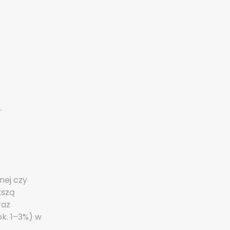
.
nej czy
kszą
raz
ok. 1–3%) w