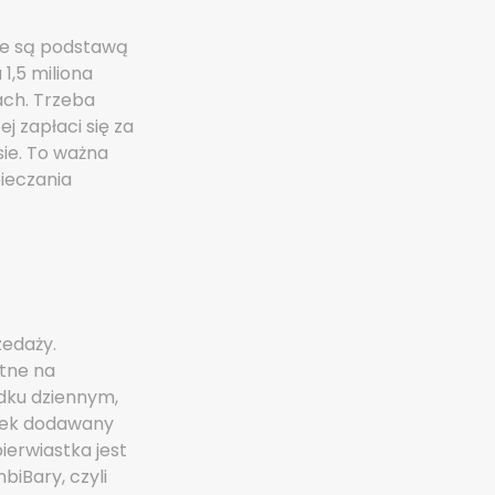
one są podstawą
1,5 miliona
ach. Trzeba
j zapłaci się za
sie. To ważna
ieczania
zedaży.
atne na
ądku dziennym,
abek dodawany
ierwiastka jest
iBary, czyli