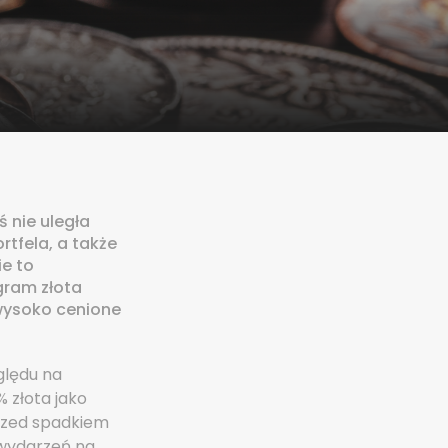
ś nie uległa
rtfela, a także
e to
gram złota
wysoko cenione
ględu na
% złota jako
rzed spadkiem
 wydarzeń na