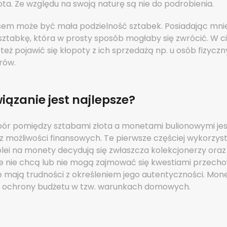
łota. Ze względu na swoją naturę są nie do podrobienia.
em może być mała podzielność sztabek. Posiadając mniej
sztabkę, która w prosty sposób mogłaby się zwrócić. W c
ż pojawić się kłopoty z ich sprzedażą np. u osób fizycz
rów.
iązanie jest najlepsze?
ór pomiędzy sztabami złota a monetami bulionowymi jes
 możliwości finansowych. Te pierwsze częściej wykorzyst
olei na monety decydują się zwłaszcza kolekcjonerzy ora
e nie chcą lub nie mogą zajmować się kwestiami przech
że mają trudności z określeniem jego autentyczności. Mon
 ochrony budżetu w tzw. warunkach domowych.