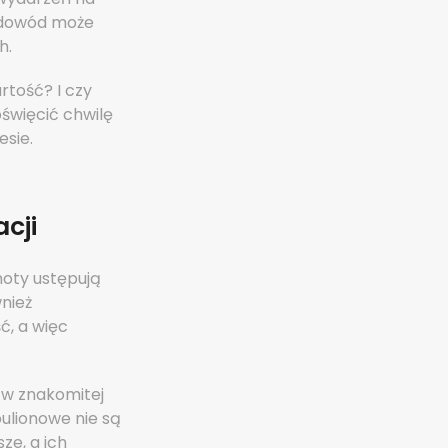
 dowód może
h.
rtość? I czy
święcić chwilę
esie.
cji
noty ustępują
nież
ć, a więc
 w znakomitej
bulionowe nie są
ze, a ich