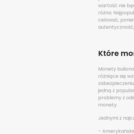
wartość nie bę
różna. Najpopul
celować, ponie
autentyczność,
Które mo
Monety bulionow
różniące się w
zabezpieczeniu
jedną z popular
problemy z odsp
monety.
Jednymi z najc
– Amerykańskie