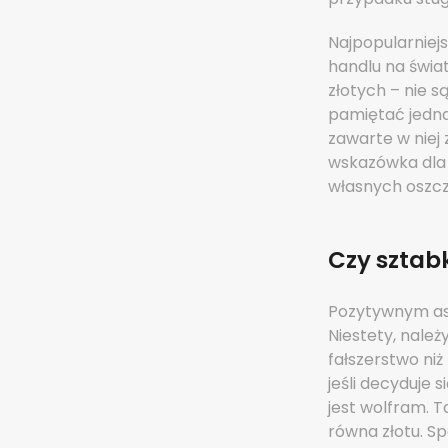
Najpopularniejs
handlu na świat
złotych – nie 
pamiętać jednak
zawarte w niej 
wskazówka dla 
własnych oszcz
Czy sztab
Pozytywnym asp
Niestety, należ
fałszerstwo niż
jeśli decyduje
jest wolfram. 
równa złotu. S