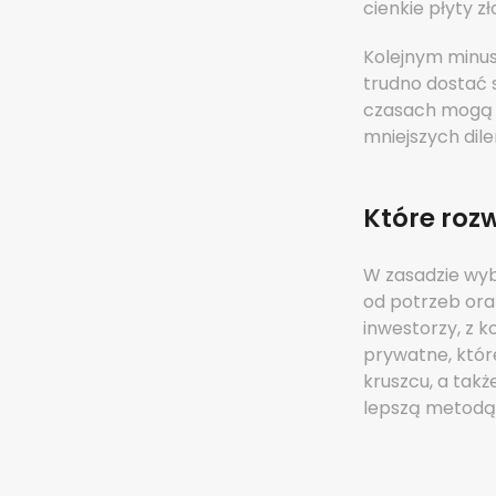
cienkie płyty z
Kolejnym minus
trudno dostać 
czasach mogą te
mniejszych dile
Które rozw
W zasadzie wyb
od potrzeb oraz
inwestorzy, z k
prywatne, któr
kruszcu, a tak
lepszą metodą