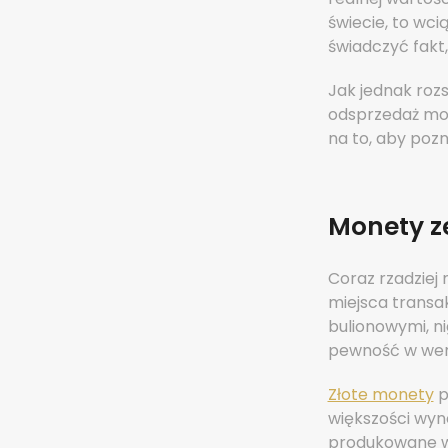
świecie, to wc
świadczyć fakt
Jak jednak roz
odsprzedaż moż
na to, aby pozn
Monety ze
Coraz rzadziej
miejsca trans
bulionowymi, ni
pewność w wery
Złote monety
p
większości wyno
produkowane w 