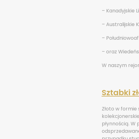
– Kanadyjskie L
– Australijskie
– Południowoaf
– oraz Wiedeńs
W naszym rejoni
Sztabki z
Złoto w formie 
kolekcjonerski
płynnością. W 
odsprzedawane, 
przypadku stu