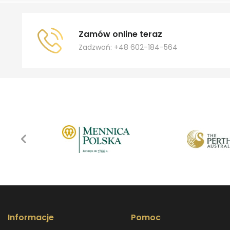
Zamów online teraz
Zadzwoń: +48 602-184-564
Informacje
Pomoc