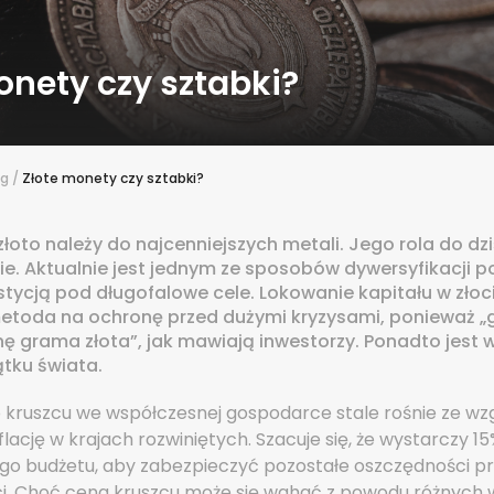
onety czy sztabki?
og
/
Złote monety czy sztabki?
złoto należy do najcenniejszych metali. Jego rola do dzi
ie. Aktualnie jest jednym ze sposobów dywersyfikacji po
ycją pod długofalowe cele. Lokowanie kapitału w złoci
toda na ochronę przed dużymi kryzysami, ponieważ „
ę grama złota”, jak mawiają inwestorzy. Ponadto jest 
tku świata.
 kruszcu we współczesnej gospodarce stale rośnie ze wz
lację w krajach rozwiniętych. Szacuje się, że wystarczy 15
o budżetu, aby zabezpieczyć pozostałe oszczędności p
ci. Choć cena kruszcu może się wahać z powodu różnych