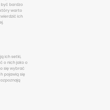
 być bardzo
 który warto
wierdzić ich
j.
 ich setki,
 o nich jako o
no się wybrać
ch pojawią się
 rozpoznają