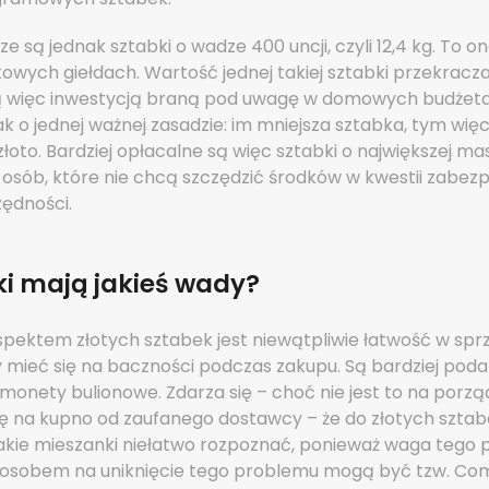
ze są jednak sztabki o wadze 400 uncji, czyli 12,4 kg. To 
owych giełdach. Wartość jednej takiej sztabki przekracza 
są więc inwestycją braną pod uwagę w domowych budżet
 o jednej ważnej zasadzie: im mniejsza sztabka, tym więce
złoto. Bardziej opłacalne są więc sztabki o największej ma
osób, które nie chcą szczędzić środków w kwestii zabezp
ędności.
ki mają jakieś wady?
ektem złotych sztabek jest niewątpliwie łatwość w spr
y mieć się na baczności podczas zakupu. Są bardziej pod
 monety bulionowe. Zdarza się – choć nie jest to na porz
 się na kupno od zaufanego dostawcy – że do złotych szt
Takie mieszanki niełatwo rozpoznać, ponieważ waga tego p
posobem na uniknięcie tego problemu mogą być tzw. Comb