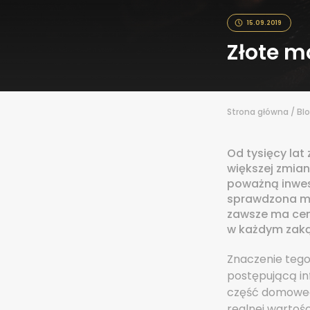
15.09.2019
Złote m
Strona główna
/
Bl
Od tysięcy lat 
większej zmian
poważną inwest
sprawdzona me
zawsze ma cen
w każdym zaką
Znaczenie tego
postępującą inf
część domoweg
realnej wartoś