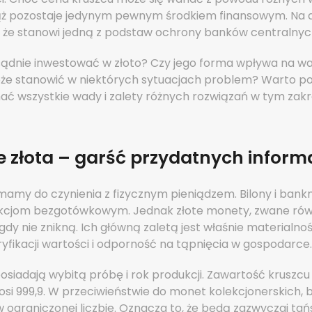
iąż pozostaje jedynym pewnym środkiem finansowym. Na
, że stanowi jedną z podstaw ochrony banków centralnyc
sądnie inwestować w złoto? Czy jego forma wpływa na wa
e stanowić w niektórych sytuacjach problem? Warto po
ać wszystkie wady i zalety różnych rozwiązań w tym zakr
 złota – garść przydatnych informa
 mamy do czynienia z fizycznym pieniądzem. Bilony i bank
akcjom bezgotówkowym. Jednak złote monety, zwane rów
gdy nie znikną. Ich główną zaletą jest właśnie materialnoś
fikacji wartości i odporność na tąpnięcia w gospodarce.
osiadają wybitą próbę i rok produkcji. Zawartość kruszcu
si 999,9. W przeciwieństwie do monet kolekcjonerskich, 
ograniczonej liczbie. Oznacza to, że będą zazwyczaj tańs