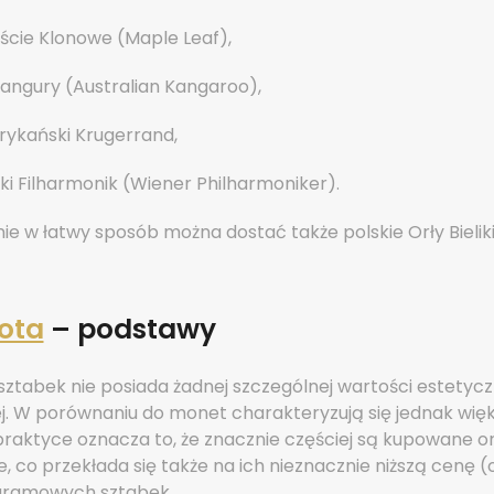
iście Klonowe (Maple Leaf),
 Kangury (Australian Kangaroo),
rykański Krugerrand,
ki Filharmonik (Wiener Philharmoniker).
e w łatwy sposób można dostać także polskie Orły Bieliki
łota
– podstawy
sztabek nie posiada żadnej szczególnej wartości estetycz
ej. W porównaniu do monet charakteryzują się jednak wię
praktyce oznacza to, że znacznie częściej są kupowane o
co przekłada się także na ich nieznacznie niższą cenę (
gramowych sztabek.