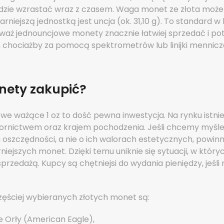
dzie wzrastać wraz z czasem. Waga monet ze złota może
arniejszą jednostką jest uncja (ok. 31,10 g). To standard w
waż jednouncjowe monety znacznie łatwiej sprzedać i pot
 chociażby za pomocą spektrometrów lub linijki mennicze
nety zakupić?
e ważące 1 oz to dość pewna inwestycja. Na rynku istnieją
zornictwem oraz krajem pochodzenia. Jeśli chcemy myśleć
 oszczędności, a nie o ich walorach estetycznych, powin
niejszych monet. Dzięki temu uniknie się sytuacji, w który
rzedażą. Kupcy są chętniejsi do wydania pieniędzy, jeśli
zęściej wybieranych złotych monet są:
 Orły (American Eagle),