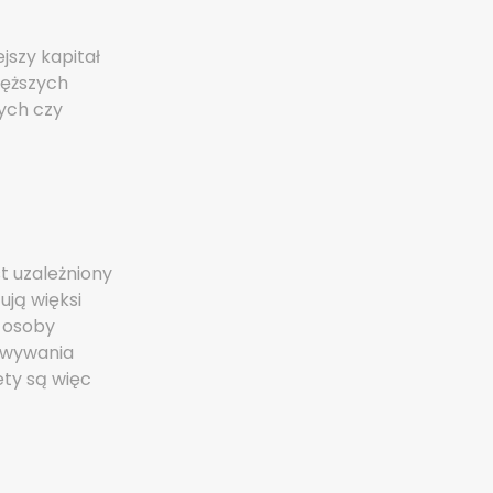
szy kapitał
ięższych
nych czy
t uzależniony
ują więksi
z osoby
owywania
ety są więc