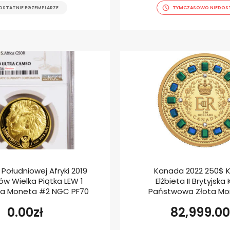
OSTATNIE EGZEMPLARZE
TYMCZASOWO NIEDOS
 Południowej Afryki 2019
Kanada 2022 250$ 
w Wielka Piątka LEW 1
Elżbieta II Brytyjska
ta Moneta #2 NGC PF70
Państwowa Złota Mo
0.00
zł
82,999.00