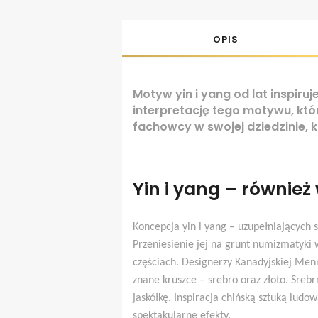
OPIS
Motyw yin i yang od lat inspiru
interpretację tego motywu, któ
fachowcy w swojej dziedzinie, 
Yin i yang – równie
Koncepcja yin i yang – uzupełniających się
Przeniesienie jej na grunt numizmatyk
częściach. Designerzy Kanadyjskiej Men
znane kruszce – srebro oraz złoto. Sreb
jaskółkę. Inspiracja chińską sztuką ludo
spektakularne efekty.