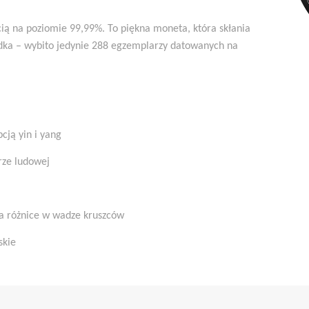
ścią na poziomie 99,99%. To piękna moneta, która skłania
zadka – wybito jedynie 288 egzemplarzy datowanych na
ją yin i yang
rze ludowej
a różnice w wadze kruszców
skie