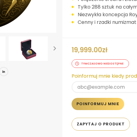
Tylko 288 sztuk na całym
Niezwykła koncepcja Roy
Cenny i rzadki numizmat
19,999.00
zł
TYMCZASOWO NIEDOSTĘPNE
book
tter
Pinterest
LinkedIn
Poinformuj mnie kiedy pro
POINFORMUJ MNIE
ZAPYTAJ O PRODUKT