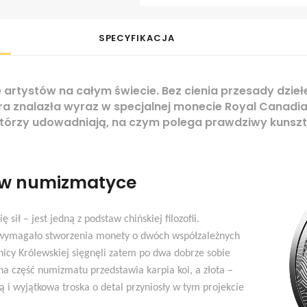
SPECYFIKACJA
je artystów na całym świecie. Bez cienia przesady dzi
ra znalazła wyraz w specjalnej monecie Royal Canadia
którzy udowadniają, na czym polega prawdziwy kunszt
ż w numizmatyce
 sił – jest jedną z podstaw chińskiej filozofii.
i wymagało stworzenia monety o dwóch współzależnych
nicy Królewskiej sięgnęli zatem po dwa dobrze sobie
rna część numizmatu przedstawia karpia koi, a złota –
wą i wyjątkowa troska o detal przyniosły w tym projekcie