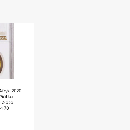
fryki 2020
Piątka
 Złota
PF70