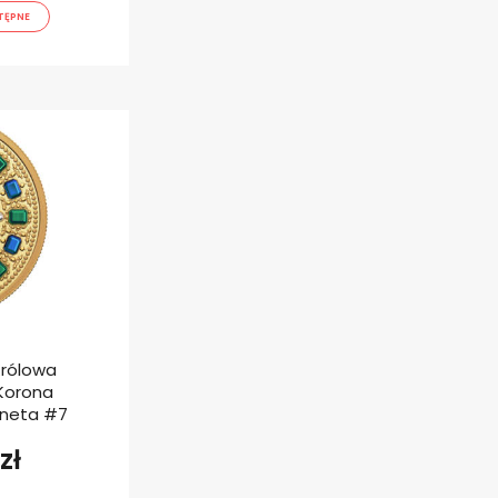
TĘPNE
Królowa
 Korona
neta #7
zł