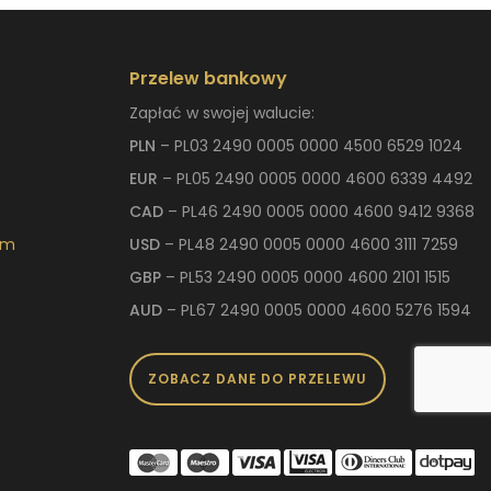
Przelew bankowy
Zapłać w swojej walucie:
PLN
– PL03 2490 0005 0000 4500 6529 1024
EUR
– PL05 2490 0005 0000 4600 6339 4492
CAD
– PL46 2490 0005 0000 4600 9412 9368
om
USD
– PL48 2490 0005 0000 4600 3111 7259
GBP
– PL53 2490 0005 0000 4600 2101 1515
AUD
– PL67 2490 0005 0000 4600 5276 1594
ZOBACZ DANE DO PRZELEWU