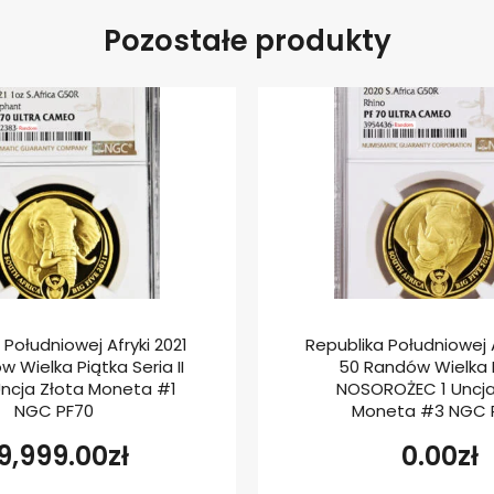
Pozostałe produkty
 Południowej Afryki 2021
Republika Południowej A
 Wielka Piątka Seria II
50 Randów Wielka 
Uncja Złota Moneta #1
NOSOROŻEC 1 Uncja
NGC PF70
Moneta #3 NGC 
9,999.00
zł
0.00
zł