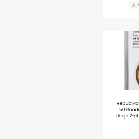
Republika
50 Randó
Uncja Zło