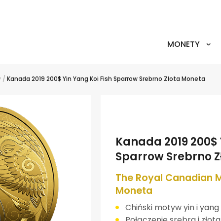
MONETY
y
/
Kanada 2019 200$ Yin Yang Koi Fish Sparrow Srebrno Złota Moneta
Kanada 2019 200$ Y
Sparrow Srebrno Z
The Royal Canadian Mi
Moneta
Chiński motyw yin i yang
Połączenie srebra i złota