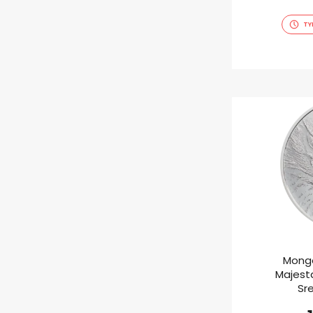
TY
Mongo
Majesta
Sr