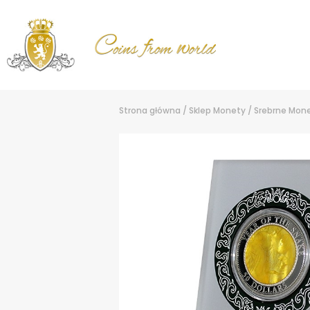
Strona główna
/
Sklep
Monety
/
Srebrne Mon