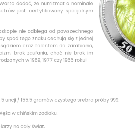
 Warto dodać, że numizmat o nominale
metrów jest certyfikowany specjalnym
oskopie nie odbiega od powszechnego
y spod tego znaku cechują się z jednej
zsądkiem oraz talentem do zarabiania,
oizm, brak zaufania, choć nie brak im
rodzonych w 1989, 1977 czy 1965 roku!
uncji / 155.5 gramów czystego srebra próby 999.
ęża w chińskim zodiaku.
rzy na cały świat.