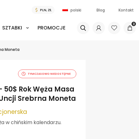
Blog
Kontakt
polski
0
SZTABKI
PROMOCJE
rna Moneta
TYMCZASOWO NIEDOSTĘPNE
 – 50$ Rok Węża Masa
 Uncji Srebrna Moneta
cjonerska
a w chińskim kalendarzu.