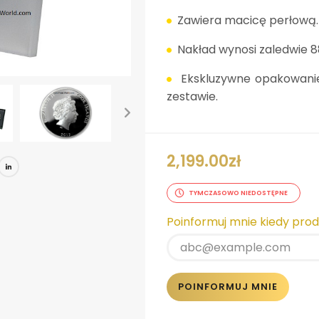
Zawiera macicę perłową.
Nakład wynosi zaledwie 8
Ekskluzywne opakowanie 
zestawie.
2,199.00
zł
book
tter
Pinterest
LinkedIn
TYMCZASOWO NIEDOSTĘPNE
Poinformuj mnie kiedy pro
POINFORMUJ MNIE