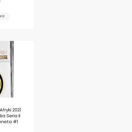
ł
RZE
fryki 2021
a Seria II
oneta #1