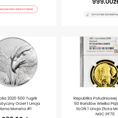
999.00
z
MCZASOWO NIEDOSTĘPNE
OSTATNIE EGZEMPLA
lia 2020 500 Tugrik
Republika Południowej A
tyczny Orzeł 1 Uncja
50 Randów Wielka Piątk
ebrna Moneta #1
SŁOŃ 1 Uncja Złota M
NGC PF70