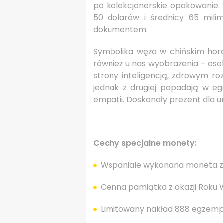
po kolekcjonerskie opakowanie.
50 dolarów i średnicy 65 mili
dokumentem.
Symbolika węża w chińskim hor
również u nas wyobrażenia – osob
strony inteligencją, zdrowym ro
jednak z drugiej popadają w eg
empatii. Doskonały prezent dla u
Cechy specjalne monety:
Wspaniale wykonana moneta z 5 
Cenna pamiątka z okazji Roku W
Limitowany nakład 888 egzempla