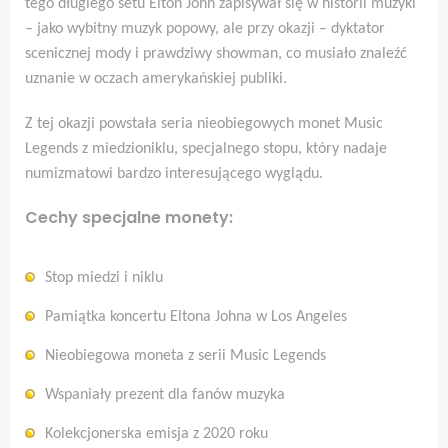
tego długiego setu Elton John zapisywał się w historii muzyki
– jako wybitny muzyk popowy, ale przy okazji – dyktator
scenicznej mody i prawdziwy showman, co musiało znaleźć
uznanie w oczach amerykańskiej publiki.
Z tej okazji powstała seria nieobiegowych monet Music
Legends z miedzioniklu, specjalnego stopu, który nadaje
numizmatowi bardzo interesującego wyglądu.
Cechy specjalne monety:
Stop miedzi i niklu
Pamiątka koncertu Eltona Johna w Los Angeles
Nieobiegowa moneta z serii Music Legends
Wspaniały prezent dla fanów muzyka
Kolekcjonerska emisja z 2020 roku