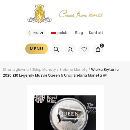
polski
Blog
Kontakt
0
MENU
Strona główna
/
Sklep
Monety
/
Srebrne Monety
/
Wielka Brytania
2020 £10 Legendy Muzyki Queen 5 Uncji Srebrna Moneta #1