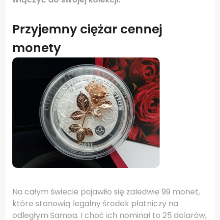
Przyjemny ciężar cennej
monety
Na całym świecie pojawiło się zaledwie 99 monet,
które stanowią legalny środek płatniczy na
odległym Samoa. I choć ich nominał to 25 dolarów,