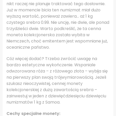
nikt raczej nie planuje traktować tego dosłownie.
Już w momencie bicia ten numizmat miał dużo
wyższą wartość, ponieważ zawiera… aż 1 kg
czystego srebra 0.99. Nie uncję, nie dwie, ale ponad
trzydzieści dwie. Warto podkreślić, że ta cenna
moneta kolekcjonerska została wybita w
Niemczech, choć emitentem jest wspomniane już,
oceaniczne państwo.
Cóż więcej dodać? Trzeba zwrócić uwagę na
bardzo estetyczne wykończenie. Wspaniale
odwzorowana róża – z różowego złota – wybija się
na pierwszy plan swoją trójwymiarowością. Jeżeli
szukasz nieoczywistej, cennej monety
kolekcjonerskiej z dużą zawartością srebra –
zainwestuj w jeden z dziewięćdziesięciu dziewięciu
numizmatów 1 kg z Samoa.
Cechy specjalne monety: