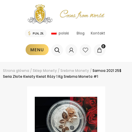
Blog
Kontakt
polski
0
MENU
Strona główna
/
Sklep
Monety
/
Srebrne Monety
/
Samoa 2021 25$
Seria Złote Kwiaty Kwiat Róży 1 Kg Srebrna Moneta #1