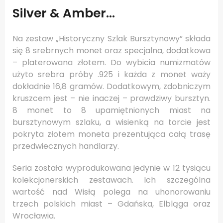
Silver & Amber…
Na zestaw „Historyczny Szlak Bursztynowy” składa
się 8 srebrnych monet oraz specjalna, dodatkowa
– platerowana złotem. Do wybicia numizmatów
użyto srebra próby .925 i każda z monet waży
dokładnie 16,8 gramów. Dodatkowym, zdobniczym
kruszcem jest – nie inaczej – prawdziwy bursztyn.
8 monet to 8 upamiętnionych miast na
bursztynowym szlaku, a wisienką na torcie jest
pokryta złotem moneta prezentująca całą trasę
przedwiecznych handlarzy.
Seria została wyprodukowana jedynie w 12 tysiącu
kolekcjonerskich zestawach. Ich szczególna
wartość nad Wisłą polega na uhonorowaniu
trzech polskich miast – Gdańska, Elbląga oraz
Wrocławia.