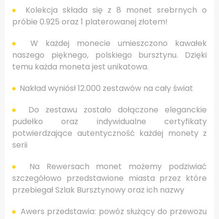
Kolekcja składa się z 8 monet srebrnych o
próbie 0.925 oraz 1 platerowanej złotem!
W każdej monecie umieszczono kawałek
naszego pięknego, polskiego bursztynu. Dzięki
temu każda moneta jest unikatowa.
N
akład
wyniósł
12.000
zestawów na cały świat
Do zestawu zostało dołączone eleganckie
pudełko oraz indywidualne certyfikaty
potwierdzające autentyczność każdej monety z
serii
Na Rewersach monet możemy podziwiać
szczegółowo przedstawione miasta przez które
przebiegał Szlak Bursztynowy oraz ich nazwy
Awers przedstawia:
powóz służący do przewozu