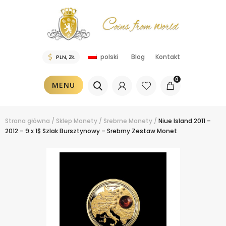
Blog
Kontakt
polski
0
MENU
Strona główna
/
Sklep
Monety
/
Srebrne Monety
/
Niue Island 2011 –
2012 – 9 x 1$ Szlak Bursztynowy – Srebrny Zestaw Monet