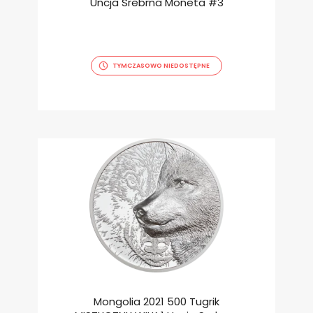
Uncja Srebrna Moneta #3
TYMCZASOWO NIEDOSTĘPNE
Mongolia 2021 500 Tugrik