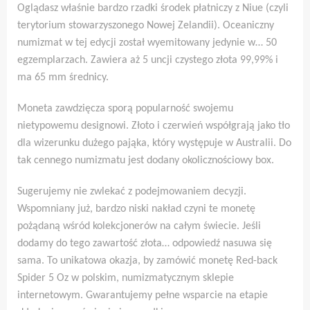
Oglądasz właśnie bardzo rzadki środek płatniczy z Niue (czyli
terytorium stowarzyszonego Nowej Zelandii). Oceaniczny
numizmat w tej edycji został wyemitowany jedynie w… 50
egzemplarzach. Zawiera aż 5 uncji czystego złota 99,99% i
ma 65 mm średnicy.
Moneta zawdzięcza sporą popularność swojemu
nietypowemu designowi. Złoto i czerwień współgrają jako tło
dla wizerunku dużego pająka, który występuje w Australii. Do
tak cennego numizmatu jest dodany okolicznościowy box.
Sugerujemy nie zwlekać z podejmowaniem decyzji.
Wspomniany już, bardzo niski nakład czyni te monetę
pożądaną wśród kolekcjonerów na całym świecie. Jeśli
dodamy do tego zawartość złota… odpowiedź nasuwa się
sama. To unikatowa okazja, by zamówić monetę Red-back
Spider 5 Oz w polskim, numizmatycznym sklepie
internetowym. Gwarantujemy pełne wsparcie na etapie