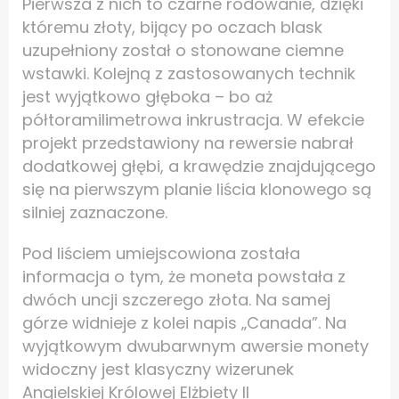
Pierwsza z nich to czarne rodowanie, dzięki
któremu złoty, bijący po oczach blask
uzupełniony został o stonowane ciemne
wstawki. Kolejną z zastosowanych technik
jest wyjątkowo głęboka – bo aż
półtoramilimetrowa inkrustracja. W efekcie
projekt przedstawiony na rewersie nabrał
dodatkowej głębi, a krawędzie znajdującego
się na pierwszym planie liścia klonowego są
silniej zaznaczone.
Pod liściem umiejscowiona została
informacja o tym, że moneta powstała z
dwóch uncji szczerego złota. Na samej
górze widnieje z kolei napis „Canada”. Na
wyjątkowym dwubarwnym awersie monety
widoczny jest klasyczny wizerunek
Angielskiej Królowej Elżbiety II