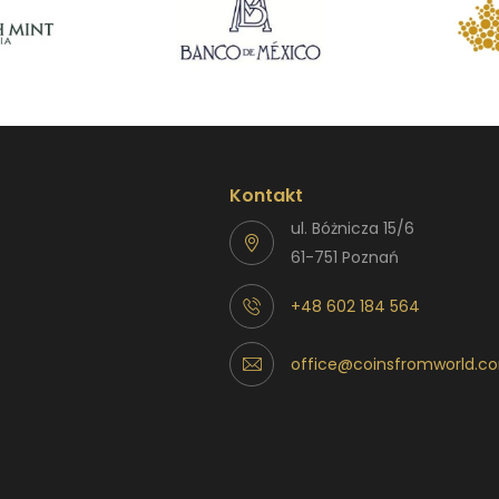
Kontakt
ul. Bóżnicza 15/6
61-751 Poznań
+48 602 184 564
office@coinsfromworld.c