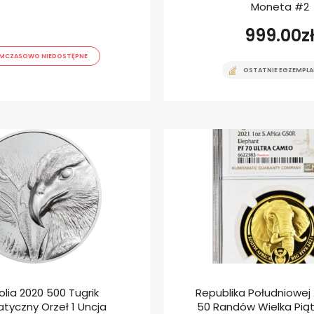
Moneta #2
999.00
z
MCZASOWO NIEDOSTĘPNE
OSTATNIE EGZEMPLA
lia 2020 500 Tugrik
Republika Południowej A
tyczny Orzeł 1 Uncja
50 Randów Wielka Piątk