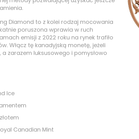
jnej metody pozwalającej uzyskać jeszcze
amienia.
ng Diamond to z kolei rodzaj mocowania
ikatnie poruszona wprawia w ruch
amach emisji z 2022 roku na rynek trafiło
w. Włącz tę kanadyjską monetę, jeżeli
, a zarazem luksusowego i pomysłowo
d Ice
diamentem
 złotem
Royal Canadian Mint