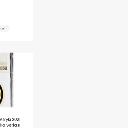
ł
RZE
fryki 2021
a Seria II