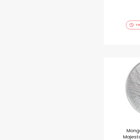
TY
Mongo
Majesta