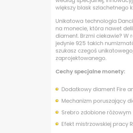
według specjalnej, innowacy
większy blask szlachetnego k
Unikatowa technologia Danci
na monecie, która nawet del
diament. Brzmi ciekawie? W r
jedynie 925 takich numizmató
szukasz czegoś unikatowego
zaprojektowanego.
Cechy specjalne monety:
Dodatkowy diament Fire an
Mechanizm poruszający 
Srebro zdobione różowym
Efekt mistrzowskiej pracy 