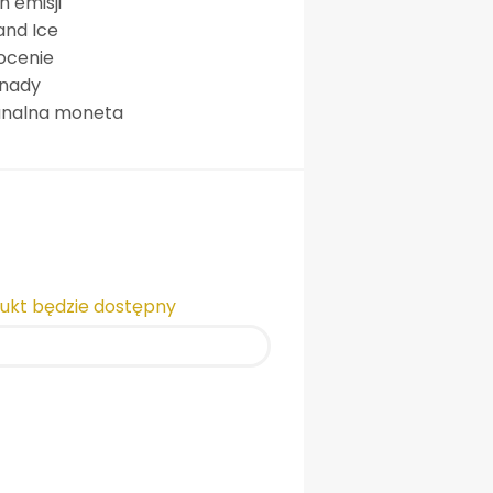
 emisji
and Ice
łocenie
anady
banalna moneta
dukt będzie dostępny