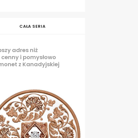
CAŁA SERIA
pszy adres niż
, cenny i pomysłowo
 monet z Kanadyjskiej