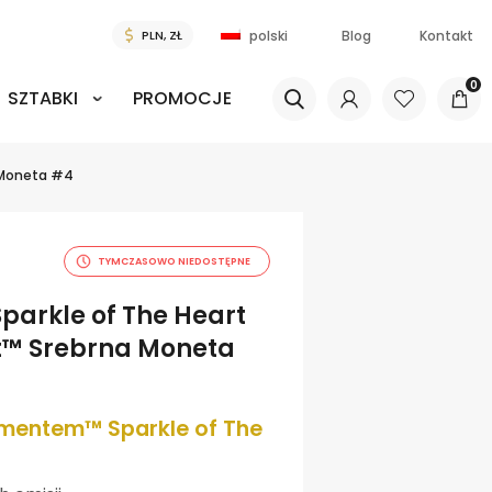
Blog
Kontakt
polski
0
SZTABKI
PROMOCJE
 Moneta #4
TYMCZASOWO NIEDOSTĘPNE
parkle of The Heart
™ Srebrna Moneta
amentem™ Sparkle of The