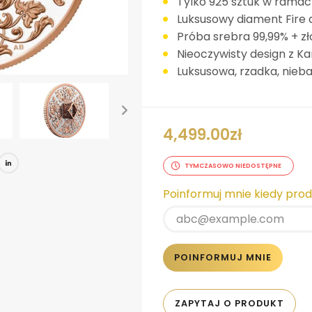
Tylko 925 sztuk w ramach
Luksusowy diament Fire 
Próba srebra 99,99% + z
Nieoczywisty design z K
Luksusowa, rzadka, nie
4,499.00
zł
book
tter
Pinterest
LinkedIn
TYMCZASOWO NIEDOSTĘPNE
Poinformuj mnie kiedy pro
POINFORMUJ MNIE
ZAPYTAJ O PRODUKT