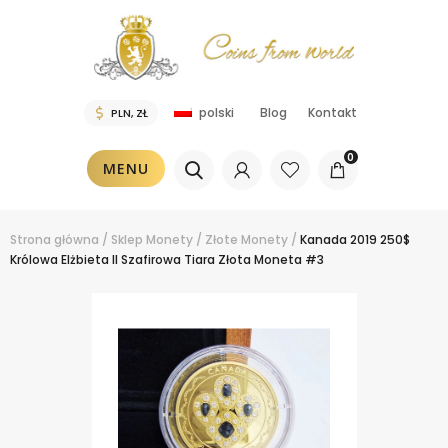
Blog
Kontakt
polski
0
MENU
Strona główna
/
Sklep
Monety
/
Złote Monety
/
Kanada 2019 250$
Królowa Elżbieta II Szafirowa Tiara Złota Moneta #3