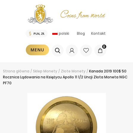
polski
Blog
Kontakt
0
MENU
Strona główna
/
Sklep
Monety
/
Złote Monety
/
Kanada 2019 100$ 50
Rocznica Lądowania na Księżycu Apollo 11 1/2 Uncji Złota Moneta NGC
PF70