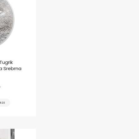
Tugrik
a Srebrna
ł
RZE