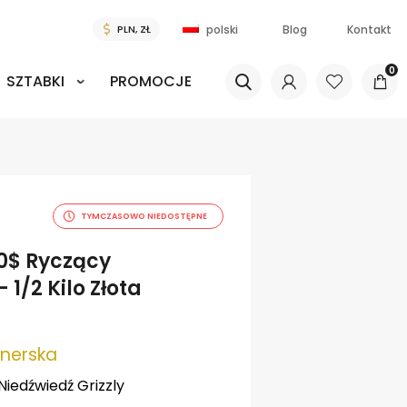
Blog
Kontakt
polski
0
SZTABKI
PROMOCJE
TYMCZASOWO NIEDOSTĘPNE
0$ Ryczący
 1/2 Kilo Złota
onerska
iedźwiedź Grizzly