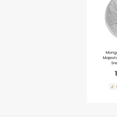
Mongo
Majesta
Sr