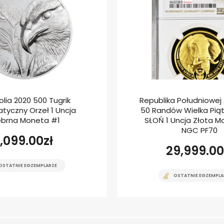
lia 2020 500 Tugrik
Republika Południowej A
tyczny Orzeł 1 Uncja
50 Randów Wielka Piątk
ebrna Moneta #1
SŁOŃ 1 Uncja Złota M
NGC PF70
1,099.00
zł
29,999.00
OSTATNIE EGZEMPLARZE
OSTATNIE EGZEMPLA