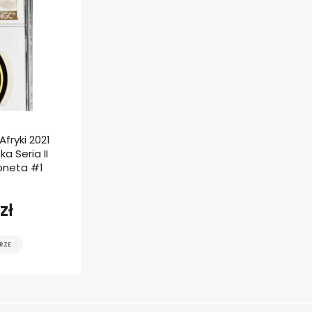
fryki 2021
a Seria II
oneta #1
zł
RZE