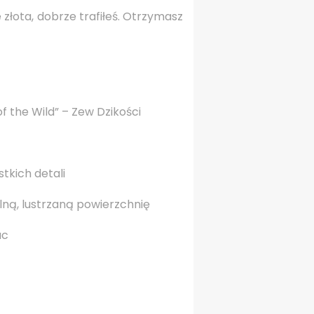
złota, dobrze trafiłeś. Otrzymasz
f the Wild” – Zew Dzikości
kich detali
lną, lustrzaną powierzchnię
uc