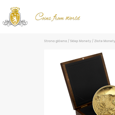
Strona główna
/
Sklep
Monety
/
Złote Monet