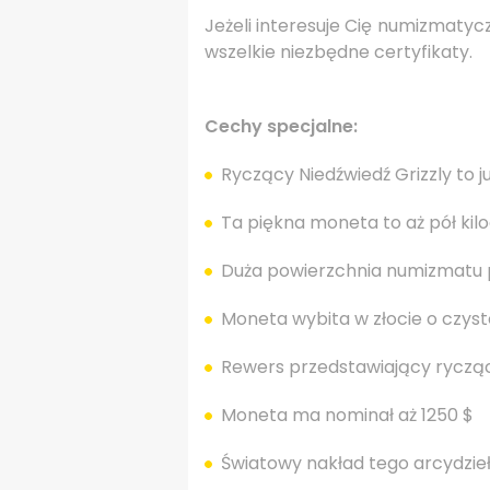
Jeżeli interesuje Cię numizmatyc
wszelkie niezbędne certyfikaty.
Cechy specjalne:
Ryczący Niedźwiedź Grizzly to ju
Ta piękna moneta to aż pół kil
Duża powierzchnia numizmatu po
Moneta wybita w złocie o czysto
Rewers przedstawiający rycząceg
Moneta ma nominał aż 1250 $
Światowy nakład tego arcydzieła