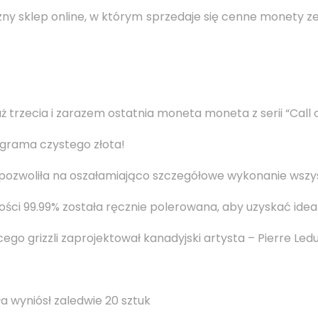
zny sklep online, w którym sprzedaje się cenne monety ze 
ż trzecia i zarazem ostatnia moneta moneta z serii “Call o
ograma czystego złota!
zwoliła na oszałamiająco szczegółowe wykonanie wszyst
ści 99.99% została ręcznie polerowana, aby uzyskać idea
o grizzli zaprojektował kanadyjski artysta – Pierre Led
 wyniósł zaledwie 20 sztuk