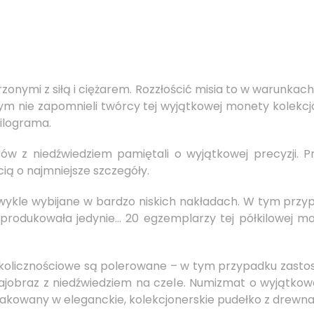
zonymi z siłą i ciężarem. Rozzłościć misia to w warunkach
ym nie zapomnieli twórcy tej wyjątkowej monety kolekc
kilograma.
ów z niedźwiedziem pamiętali o wyjątkowej precyzji. P
ią o najmniejsze szczegóły.
wykle wybijane w bardzo niskich nakładach. W tym prz
yprodukowała jedynie… 20 egzemplarzy tej półkilowej mo
okolicznościowe są polerowane – w tym przypadku zast
rajobraz z niedźwiedziem na czele. Numizmat o wyjątkow
pakowany w eleganckie, kolekcjonerskie pudełko z drewna