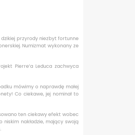
 dzikiej przyrody niezbyt fortunne
jonerskiej. Numizmat wykonany ze
rojekt Pierre’a Leduca zachwyca
ypadku mówimy o naprawdę małej
nety! Co ciekawe, jej nominał to
osowano ten ciekawy efekt wobec
o niskim nakładzie, mający swoją
.