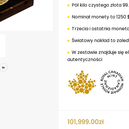
Pół kilo czystego złota 99
Nominał monety to 1250 
Trzecia i ostatnia moneta z
Światowy nakład to zaledw
W zestawie znajduje się el
autentyczności
book
tter
Pinterest
LinkedIn
101,999.00
zł