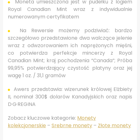
Moneta
umieszczona
jest w
pudełku z logiem
Royal Canadian Mint wraz z
indywidualnie
numerowanym
certyfikatem
Na
Rewersie możemy podziwiać:
bardzo
szczegółowo przedstawione dwa walczące jelenie
wraz z odwzorowaniem ich naprężonych mięśni,
co potwierdza perfekcje mincerzy z Royal
Canadian Mint
; kraj pochodzenia “Canada”; P
róba
99,95
% potwierdzający czystość platyny oraz jej
wagę 1 oz. / 31,1 gramów
Awers przedstawia:
wizerunek
królowej Elżbiety
II,
nominał 300$ dolarów Kanadyjskich oraz napis
D·G·REGINA
Zobacz kluczowe kategorie:
Monety
kolekcjonerskie
–
Srebrne monety
–
Złote monety