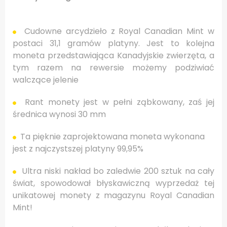
Cudowne arcydzieło z Royal Canadian Mint w
postaci 31,1 gramów platyny. Jest to kolejna
moneta przedstawiająca Kanadyjskie zwierzęta, a
tym razem na rewersie możemy podziwiać
walczące jelenie
Rant monety jest w pełni ząbkowany, zaś jej
średnica wynosi 30 mm
Ta p
ięknie
zaprojektowana
moneta
wykonana
jest z
najczystszej
platyny
99,95
%
Ultra niski
nakład
bo zaledwie
200
sztuk na cały
świat,
spowodował błyskawiczną wyprzedaż tej
unikatowej
monety
z magazynu Royal Canadian
Mint!