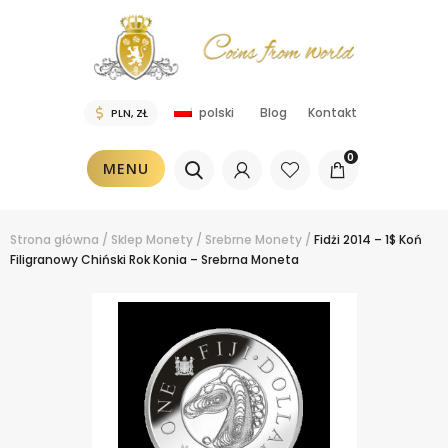
Blog
Kontakt
polski
0
MENU
Strona główna
/
Sklep
Monety
/
Srebrne Monety
/
Fidżi 2014 – 1$ Koń
Filigranowy Chiński Rok Konia – Srebrna Moneta