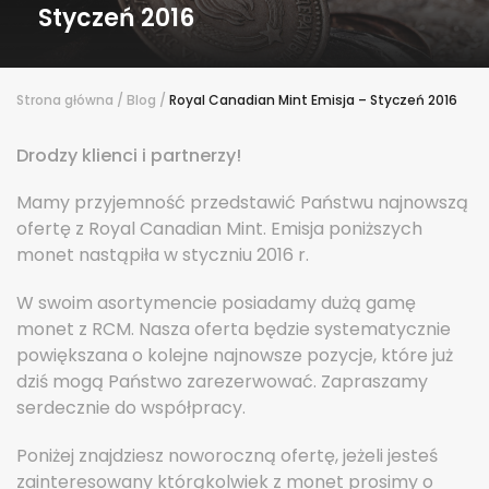
Styczeń 2016
Strona główna
/
Blog
/
Royal Canadian Mint Emisja – Styczeń 2016
Drodzy klienci i partnerzy!
Mamy przyjemność przedstawić Państwu najnowszą
ofertę z Royal Canadian Mint. Emisja poniższych
monet nastąpiła w styczniu 2016 r.
W swoim asortymencie posiadamy dużą gamę
monet z RCM. Nasza oferta będzie systematycznie
powiększana o kolejne najnowsze pozycje, które już
dziś mogą Państwo zarezerwować. Zapraszamy
serdecznie do współpracy.
Poniżej znajdziesz noworoczną ofertę, jeżeli jesteś
zainteresowany którąkolwiek z monet prosimy o