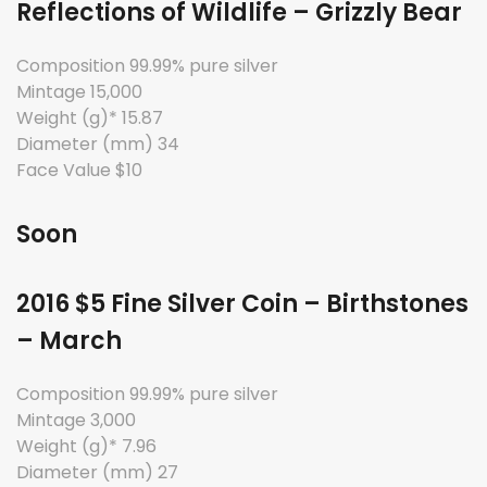
Reflections of Wildlife – Grizzly Bear
Composition 99.99% pure silver
Mintage 15,000
Weight (g)* 15.87
Diameter (mm) 34
Face Value $10
Soon
2016 $5 Fine Silver Coin – Birthstones
– March
Composition 99.99% pure silver
Mintage 3,000
Weight (g)* 7.96
Diameter (mm) 27