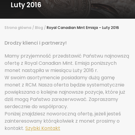
Luty 2016
Strona główna
/
Blog
/
Royal Canadian Mint Emisja – Luty 2016
Drodzy klienci i partnerzy!
Mamy przyjemność przedstawić Państwu najnowszą
ofertę z Royal Canadian Mint. Emisja poniższych
monet nastąpiła w miesiącu Luty 2016 r.
W swoim asortymencie posiadamy dużą gamę
monet z RCM. Nasza oferta będzie systematycznie
powiększana o kolejne najnowsze pozycje, które już
dziś mogą Państwo zarezerwować. Zapraszamy
serdecznie do współpracy.
Poniżej znajdziesz noworoczną ofertę, jeżeli jesteś
zainteresowany którąkolwiek z monet prosimy o
kontakt.
Szybki Kontakt