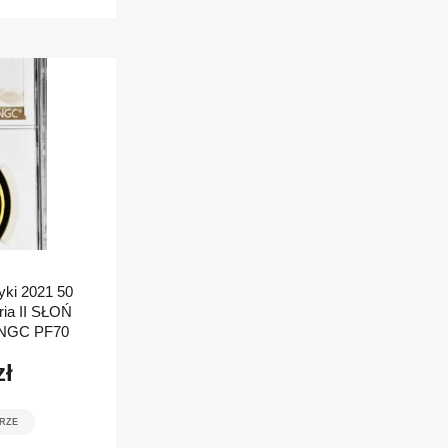
yki 2021 50
ria II SŁOŃ
1 NGC PF70
zł
RZE