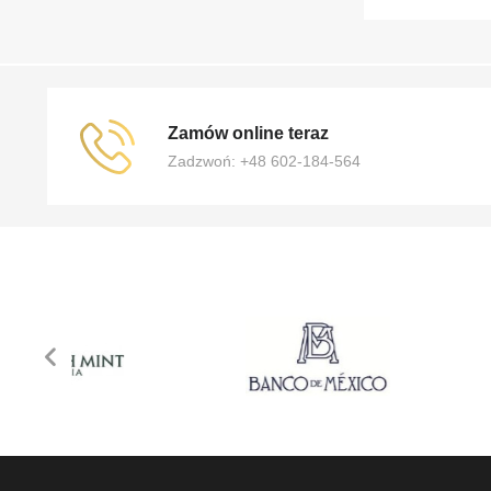
Zamów online teraz
Zadzwoń: +48 602-184-564