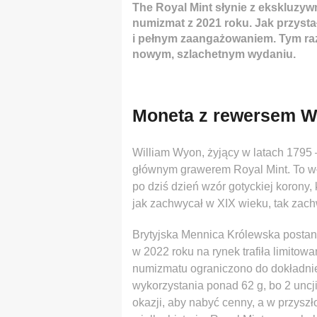
The Royal Mint słynie z ekskluzyw
numizmat z 2021 roku. Jak przyst
i pełnym zaangażowaniem. Tym raze
nowym, szlachetnym wydaniu.
Moneta z rewersem W
William Wyon, żyjący w latach 1795 –
głównym grawerem Royal Mint. To w
po dziś dzień wzór gotyckiej korony,
jak zachwycał w XIX wieku, tak zach
Brytyjska Mennica Królewska postano
w 2022 roku na rynek trafiła limito
numizmatu ograniczono do dokładnie 
wykorzystania ponad 62 g, bo 2 uncji
okazji, aby nabyć cenny, a w przyszł