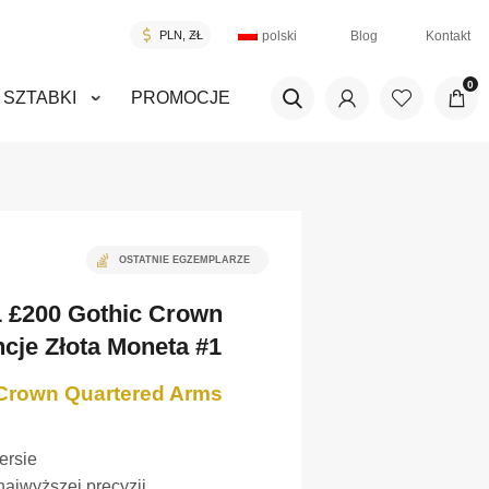
polski
Blog
Kontakt
0
SZTABKI
PROMOCJE
OSTATNIE EGZEMPLARZE
1 £200 Gothic Crown
cje Złota Moneta #1
 Crown Quartered Arms
ersie
najwyższej precyzji