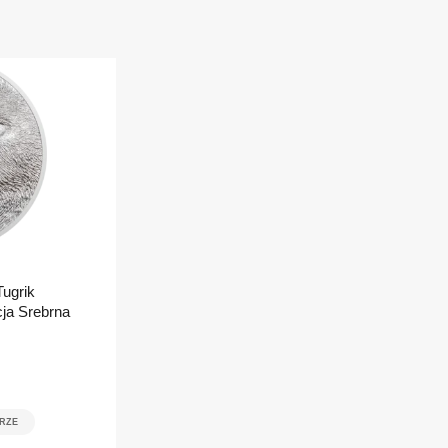
ugrik
a Srebrna
RZE