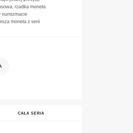
usowa, rzadka moneta
 w numizmacie
wsza moneta z serii
A
CAŁA SERIA