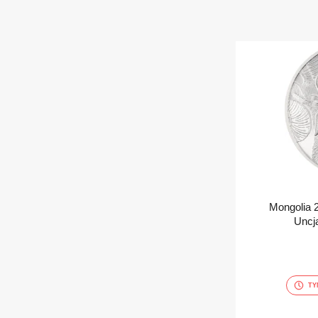
Mongolia 
Uncj
TY