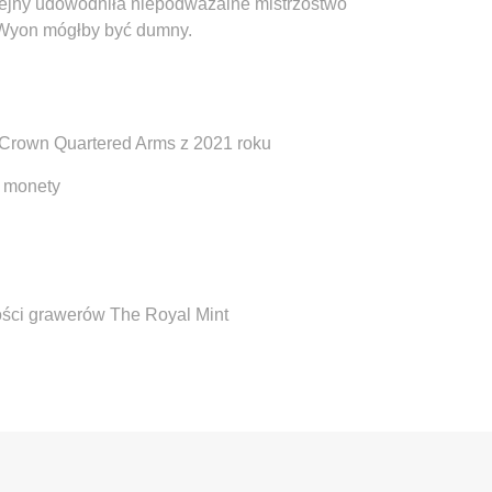
kolejny udowodniła niepodważalne mistrzostwo
 Wyon mógłby być dumny.
 Crown Quartered Arms z 2021 roku
j monety
ści grawerów The Royal Mint