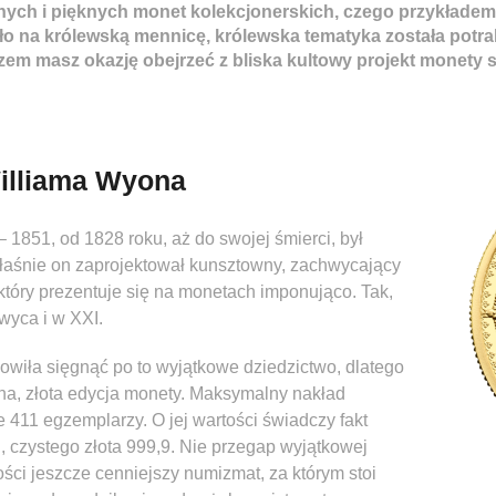
nych i pięknych monet kolekcjonerskich, czego przykładem 
ało na królewską mennicę, królewska tematyka została potr
m masz okazję obejrzeć z bliska kultowy projekt monety spr
illiama Wyona
 1851, od 1828 roku, aż do swojej śmierci, był
łaśnie on zaprojektował kunsztowny, zachwycający
 który prezentuje się na monetach imponująco. Tak,
wyca i w XXI.
wiła sięgnąć po to wyjątkowe dziedzictwo, dlatego
wana, złota edycja monety. Maksymalny nakład
411 egzemplarzy. O jej wartości świadczy fakt
, czystego złota 999,9. Nie przegap wyjątkowej
ości jeszcze cenniejszy numizmat, za którym stoi