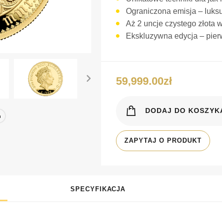
Ograniczona emisja – luks
Aż 2 uncje czystego złota
Ekskluzywna edycja – pier
59,999.00
zł
DODAJ DO KOSZYK
ook
ter
interest
LinkedIn
ZAPYTAJ O PRODUKT
SPECYFIKACJA