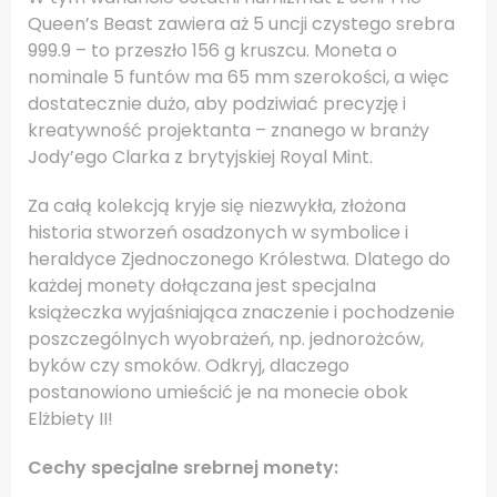
Queen’s Beast zawiera aż 5 uncji czystego srebra
999.9 – to przeszło 156 g kruszcu. Moneta o
nominale 5 funtów ma 65 mm szerokości, a więc
dostatecznie dużo, aby podziwiać precyzję i
kreatywność projektanta – znanego w branży
Jody’ego Clarka z brytyjskiej Royal Mint.
Za całą kolekcją kryje się niezwykła, złożona
historia stworzeń osadzonych w symbolice i
heraldyce Zjednoczonego Królestwa. Dlatego do
każdej monety dołączana jest specjalna
książeczka wyjaśniająca znaczenie i pochodzenie
poszczególnych wyobrażeń, np. jednorożców,
byków czy smoków. Odkryj, dlaczego
postanowiono umieścić je na monecie obok
Elżbiety II!
Cechy specjalne srebrnej monety: