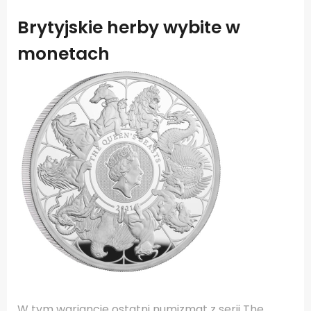
Brytyjskie herby wybite w
monetach
W tym wariancie ostatni numizmat z serii The