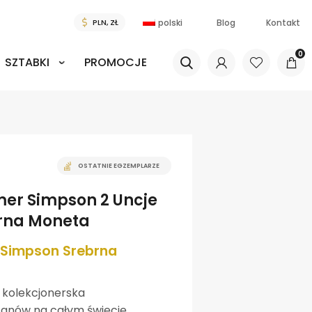
polski
Blog
Kontakt
0
SZTABKI
PROMOCJE
OSTATNIE EGZEMPLARZE
mer Simpson 2 Uncje
brna Moneta
 Simpson Srebrna
kolekcjonerska
fanów na całym świecie