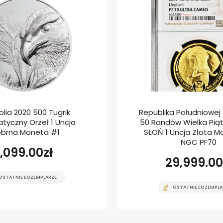
lia 2020 500 Tugrik
Republika Południowej A
tyczny Orzeł 1 Uncja
50 Randów Wielka Piątk
ebrna Moneta #1
SŁOŃ 1 Uncja Złota M
NGC PF70
1,099.00
zł
29,999.00
OSTATNIE EGZEMPLARZE
OSTATNIE EGZEMPLA