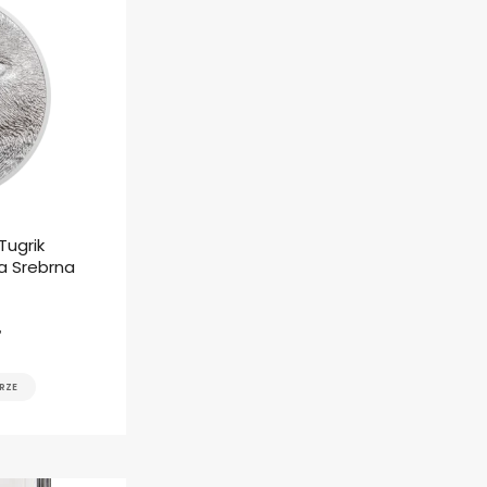
Tugrik
a Srebrna
ł
RZE