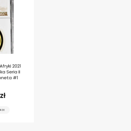
fryki 2021
a Seria II
oneta #1
zł
RZE