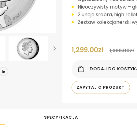
Nieoczywisty motyw – 
2 uncje srebra, high relie
Zestaw kolekcjonerski w
1,299.00
zł
1,399.00
zł
book
tter
Pinterest
LinkedIn
DODAJ DO KOSZYK
ZAPYTAJ O PRODUKT
SPECYFIKACJA