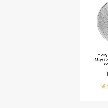
Mongo
Majesta
Sr