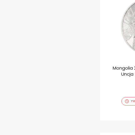
Mongolia 
Uncja
TY