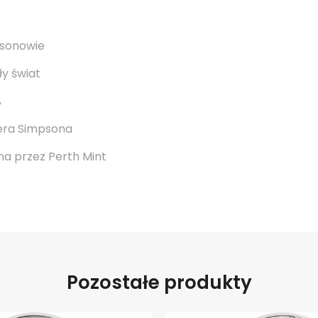
psonowie
y świat
%
era Simpsona
a przez Perth Mint
Pozostałe produkty