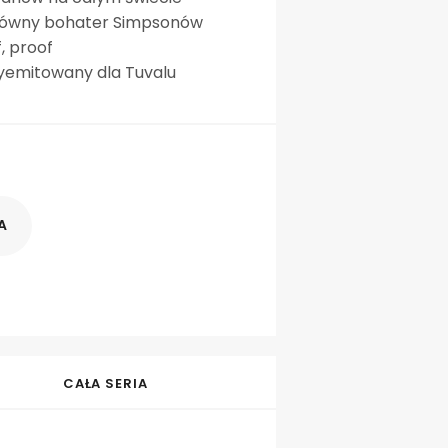
główny bohater Simpsonów
f, proof
yemitowany dla Tuvalu
A
CAŁA SERIA