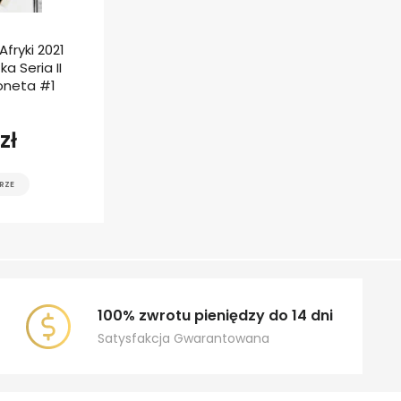
fryki 2021
a Seria II
oneta #1
zł
RZE
100% zwrotu pieniędzy do 14 dni
Satysfakcja Gwarantowana