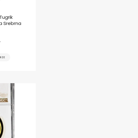
Tugrik
a Srebrna
ł
RZE