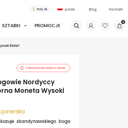
Blog
Kontakt
polski
0
SZTABKI
PROMOCJE
soki Relief
TYMCZASOWO NIEDOSTĘPNE
Bogowie Nordyccy
ebrna Moneta Wysoki
cjonerska
kazuje skandynawskiego boga