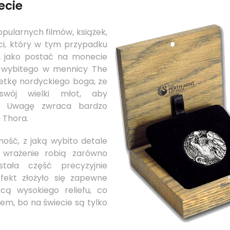
ecie
pularnych filmów, książek,
ci, który w tym przypadku
i, jako postać na monecie
nu wybitego w mennicy The
etkę nordyckiego boga, ze
swój wielki młot, aby
. Uwagę zwraca bardzo
 Thora.
ość, z jaką wybito detale
e wrażenie robią zarówno
tała część precyzyjnie
efekt złożyło się zapewne
ą wysokiego reliefu, co
upnem, bo na świecie są tylko