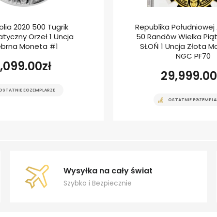
lia 2020 500 Tugrik
Republika Południowej A
tyczny Orzeł 1 Uncja
50 Randów Wielka Piątk
ebrna Moneta #1
SŁOŃ 1 Uncja Złota M
NGC PF70
1,099.00
zł
29,999.00
OSTATNIE EGZEMPLARZE
OSTATNIE EGZEMPLA
Wysyłka na cały świat
Szybko i Bezpiecznie