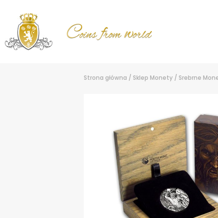
Strona główna
/
Sklep
Monety
/
Srebrne Mon