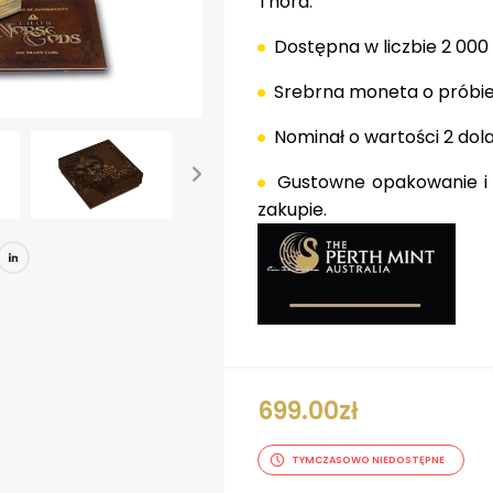
Thora.
Dostępna w liczbie 2 000
Srebrna moneta o próbie 
Nominał o wartości 2 dola
Gustowne opakowanie i c
zakupie.
book
tter
Pinterest
LinkedIn
699.00
zł
TYMCZASOWO NIEDOSTĘPNE