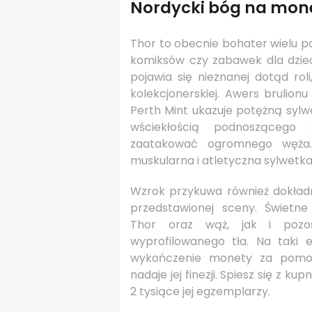
Nordycki bóg na mon
Thor to obecnie bohater wielu po
komiksów czy zabawek dla dzie
pojawia się nieznanej dotąd rol
kolekcjonerskiej. Awers brulio
Perth Mint ukazuje potężną sylw
wściekłością podnoszącego 
zaatakować ogromnego węża
muskularna i atletyczna sylwetka
Wzrok przykuwa również dokładn
przedstawionej sceny. Świetn
Thor oraz wąż, jak i pozos
wyprofilowanego tła. Na taki 
wykończenie monety za pomoc
nadaje jej finezji. Spiesz się z k
2 tysiące jej egzemplarzy.