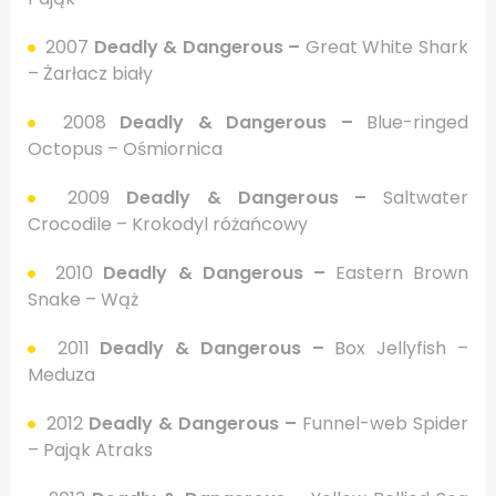
2007
Deadly & Dangerous –
Great White Shark
– Żarłacz biały
2008
Deadly & Dangerous –
Blue-ringed
Octopus – Ośmiornica
2009
Deadly & Dangerous –
Saltwater
Crocodile – Krokodyl różańcowy
2010
Deadly & Dangerous –
Eastern Brown
Snake – Wąż
2011
Deadly & Dangerous –
Box Jellyfish –
Meduza
2012
Deadly & Dangerous –
Funnel-web Spider
– Pająk Atraks