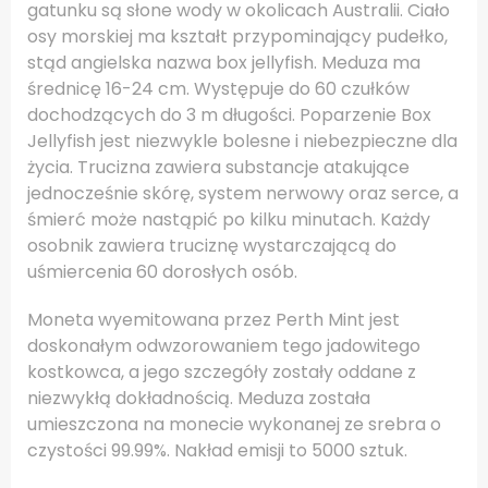
gatunku są słone wody w okolicach Australii. Ciało
osy morskiej ma kształt przypominający pudełko,
stąd angielska nazwa box jellyfish. Meduza ma
średnicę 16-24 cm. Występuje do 60 czułków
dochodzących do 3 m długości. Poparzenie Box
Jellyfish jest niezwykle bolesne i niebezpieczne dla
życia. Trucizna zawiera substancje atakujące
jednocześnie skórę, system nerwowy oraz serce, a
śmierć może nastąpić po kilku minutach. Każdy
osobnik zawiera truciznę wystarczającą do
uśmiercenia 60 dorosłych osób.
Moneta wyemitowana przez Perth Mint jest
doskonałym odwzorowaniem tego jadowitego
kostkowca, a jego szczegóły zostały oddane z
niezwykłą dokładnością. Meduza została
umieszczona na monecie wykonanej ze srebra o
czystości 99.99%. Nakład emisji to 5000 sztuk.