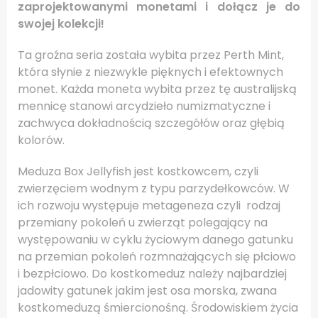
zaprojektowanymi monetami i dołącz je do
swojej kolekcji!
Ta groźna seria została wybita przez Perth Mint,
która słynie z niezwykle pięknych i efektownych
monet. Każda moneta wybita przez tę australijską
mennicę stanowi arcydzieło numizmatyczne i
zachwyca dokładnością szczegółów oraz głębią
kolorów.
Meduza Box Jellyfish jest kostkowcem, czyli
zwierzęciem wodnym z typu parzydełkowców. W
ich rozwoju występuje metageneza czyli rodzaj
przemiany pokoleń u zwierząt polegający na
występowaniu w cyklu życiowym danego gatunku
na przemian pokoleń rozmnażających się płciowo
i bezpłciowo. Do kostkomeduz należy najbardziej
jadowity gatunek jakim jest osa morska, zwana
kostkomeduzą śmiercionośną. Środowiskiem życia