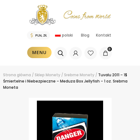
polski
Blog
Kontakt
0
MENU
Strona główna
/
Sklep
Monety
/
Srebrne Monety
/
Tuvalu 2011 – 1$
Śmiertelne i Niebezpieczne – Meduza Box Jellyfish – 1 oz. Srebrna
Moneta