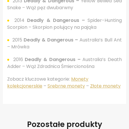
2013
Deadly & Dangerous –
Yellow Bellied Sea
Snake – Wąż pęz dwubarwny
2014
Deadly & Dangerous –
Spider-Hunting
Scorpion – Skorpion polujący na pająka
2015
Deadly & Dangerous –
Australia’s Bull Ant
– Mrówka
2016
Deadly & Dangerous –
Australia’s Death
Adder – Wąż Zdradnica Śmiercionośna
Zobacz kluczowe kategorie:
Monety
kolekcjonerskie
–
Srebrne monety
–
Złote monety
Pozostałe produkty