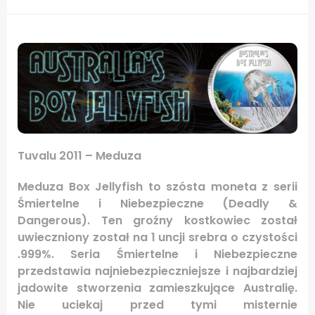
Tuvalu 2011 – Meduza
Meduza Box Jellyfish to szósta moneta z serii
Śmiertelne i Niebezpieczne (Deadly &
Dangerous). Ten groźny kostkowiec został
uwieczniony został na 1 uncji srebra o czystości
.999%. Seria Śmiertelne i Niebezpieczne
przedstawia najniebezpieczniejsze i najbardziej
jadowite stworzenia zamieszkujące Australię.
Nie uciekaj przed tymi misternie