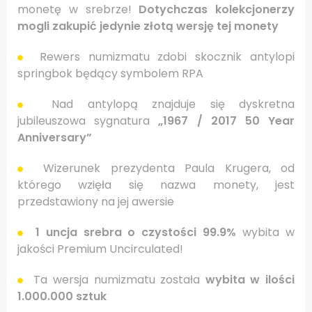
monetę w srebrze!
Dotychczas kolekcjonerzy
mogli zakupić jedynie złotą wersję tej monety
Rewers numizmatu zdobi skocznik antylopi
springbok będący symbolem RPA
Nad antylopą znajduje się dyskretna
jubileuszowa sygnatura
„1967 / 2017 50 Year
Anniversary”
Wizerunek prezydenta Paula Krugera, od
którego wzięła się nazwa monety, jest
przedstawiony na jej awersie
1 uncja srebra o czystości 99.9%
wybita w
jakości Premium Uncirculated!
Ta wersja numizmatu została
wybita w ilości
1.000.000 sztuk