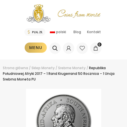
polski
Blog
Kontakt
0
MENU
Strona główna
/
Sklep
Monety
/
Srebrne Monety
/
Republika
Południowej Afryki 2017 – 1 Rand Krugerrand 50 Rocznica – 1 Uncja
Srebrna Moneta PU