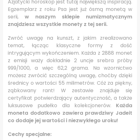
Azjatycki horoskop jest tutaj największą inspiracją.
Egzemplarz z roku Psa jest już ósmą monetą w
serii,
w naszym sklepie numizmatycznym
znajdziesz wszystkie monety z tej serii.
Zwróć uwagę na kunszt, z jakim zrealizowano
temat, łącząc klasyczne formy z dość
intrygującym wykończeniem. Każda z 2888 monet
z emisji waży dokładnie 2 uncje srebra próby
999/1000, a więc 62,2 grama. Na wzornictwo
możesz zwrócić szczególną uwagę, choćby dzięki
średnicy o wartości 55 milimetrów. Cóż za piękny,
ząbkowany rant! W zestawie znajduje się
certyfikat potwierdzający autentyczność, a także
luksusowe pudełko dla kolekcjonerów.
Każda
moneta dodatkowo zawiera prawdziwy Jadeit
co dodaje jej wartości i niezwykłego uroku!
Cechy specjalne: