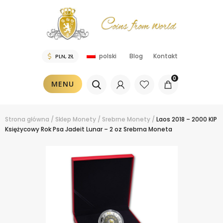
Blog
Kontakt
polski
0
MENU
Strona główna
/
Sklep
Monety
/
Srebrne Monety
/
Laos 2018 – 2000 KIP
Księżycowy Rok Psa Jadeit Lunar – 2 oz Srebrna Moneta