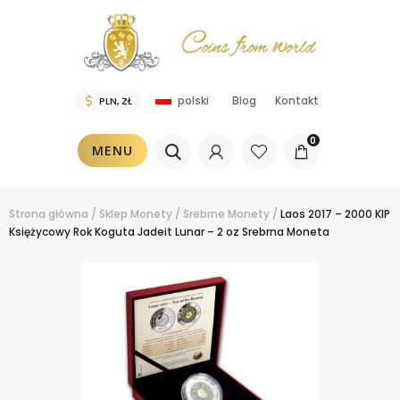
Blog
Kontakt
polski
0
MENU
Strona główna
/
Sklep
Monety
/
Srebrne Monety
/
Laos 2017 – 2000 KIP
Księżycowy Rok Koguta Jadeit Lunar – 2 oz Srebrna Moneta