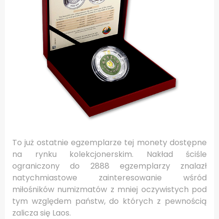
To już ostatnie egzemplarze tej monety dostępne
na rynku kolekcjonerskim. Nakład ściśle
ograniczony do 2888 egzemplarzy znalazł
natychmiastowe zainteresowanie wśród
miłośników numizmatów z mniej oczywistych pod
tym względem państw, do których z pewnością
zalicza się Laos.