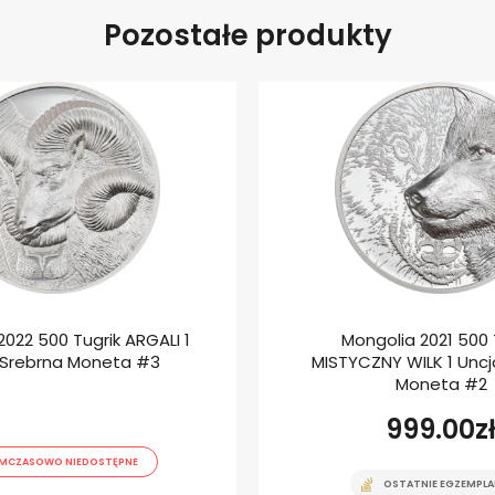
Pozostałe produkty
2022 500 Tugrik ARGALI 1
Mongolia 2021 500 
 Srebrna Moneta #3
MISTYCZNY WILK 1 Uncj
Moneta #2
999.00
z
MCZASOWO NIEDOSTĘPNE
OSTATNIE EGZEMPLA