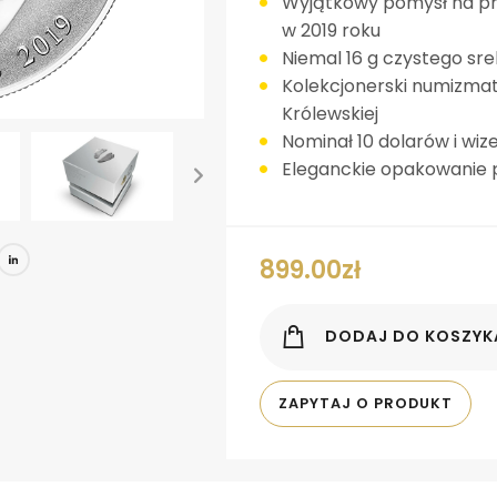
Wyjątkowy pomysł na pr
w 2019 roku
Niemal 16 g czystego sr
Kolekcjonerski numizmat
Królewskiej
Nominał 10 dolarów i wize
Eleganckie opakowanie
book
tter
Pinterest
LinkedIn
899.00
zł
DODAJ DO KOSZYK
ZAPYTAJ O PRODUKT