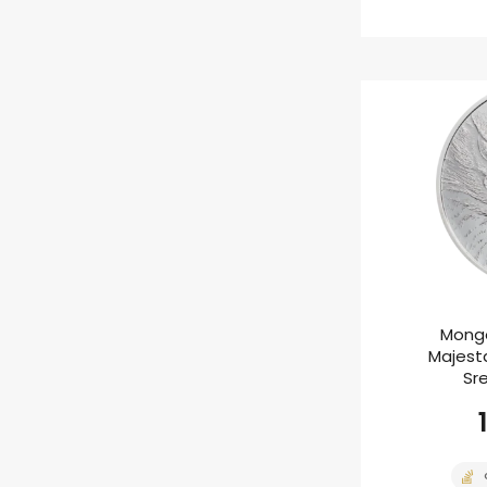
Mongo
Majesta
Sr