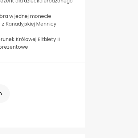
ezent dla dziecka urodzonego
ebra w jednej monecie
 z Kanadyjskiej Mennicy
runek Królowej Elżbiety II
 prezentowe
A