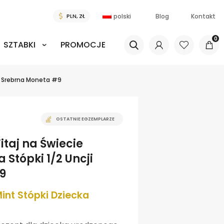
polski
Blog
Kontakt
0
SZTABKI
PROMOCJE
ji Srebrna Moneta #9
OSTATNIE EGZEMPLARZE
taj na Świecie
 Stópki 1/2 Uncji
9
int Stópki Dziecka