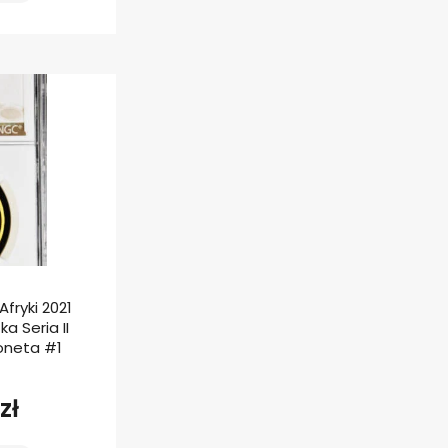
fryki 2021
a Seria II
oneta #1
zł