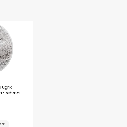
Tugrik
a Srebrna
ł
RZE