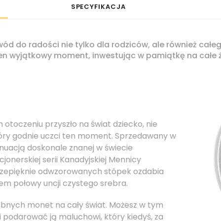
SPECYFIKACJA
d do radości nie tylko dla rodziców, ale również całeg
ten wyjątkowy moment, inwestując w pamiątkę na całe ż
m otoczeniu przyszło na świat dziecko, nie
który godnie uczci ten moment. Sprzedawany w
nuacją doskonale znanej w świecie
onerskiej serii Kanadyjskiej Mennicy
przepięknie odwzorowanych stópek ozdabia
em połowy uncji czystego srebra.
bnych monet na cały świat. Możesz w tym
 podarować ją maluchowi, który kiedyś, za