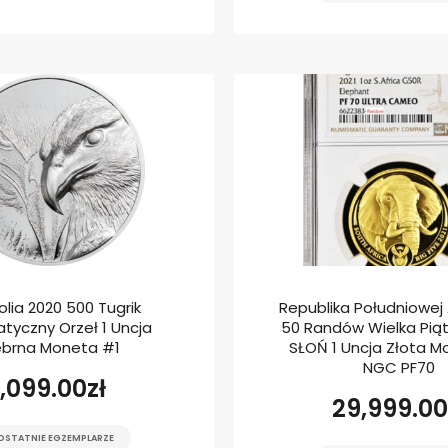
lia 2020 500 Tugrik
Republika Południowej A
tyczny Orzeł 1 Uncja
50 Randów Wielka Piątk
ebrna Moneta #1
SŁOŃ 1 Uncja Złota M
NGC PF70
1,099.00
zł
29,999.00
OSTATNIE EGZEMPLARZE