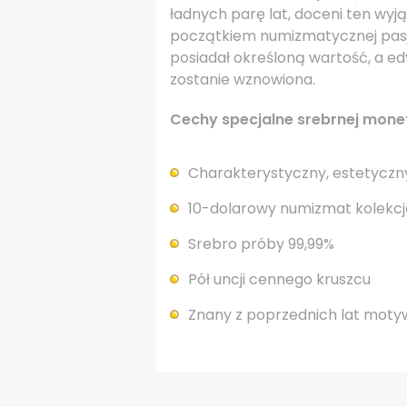
ładnych parę lat, doceni ten wyj
początkiem numizmatycznej pasj
posiadał określoną wartość, a ed
zostanie wznowiona.
Cechy specjalne srebrnej mone
Charakterystyczny, estetyczny
10-dolarowy numizmat kolekcj
Srebro próby 99,99%
Pół uncji cennego kruszcu
Znany z poprzednich lat mot