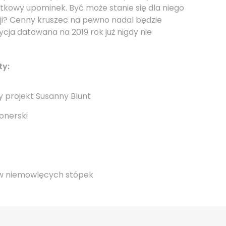
ątkowy upominek. Być może stanie się dla niego
i? Cenny kruszec na pewno nadal będzie
ycja datowana na 2019 rok już nigdy nie
ty:
 projekt Susanny Blunt
onerski
yw niemowlęcych stópek