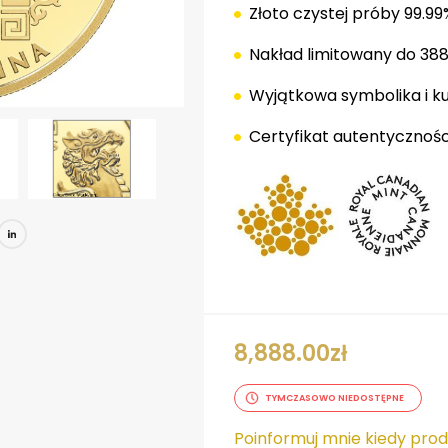
Złoto czystej próby 99.99
Nakład limitowany do 388
Wyjątkowa symbolika i k
Certyfikat autentyczności
book
tter
Pinterest
LinkedIn
8,888.00
zł
TYMCZASOWO NIEDOSTĘPNE
Poinformuj mnie kiedy pro