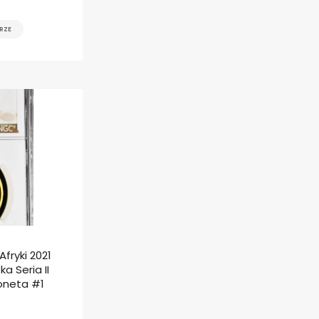
RZE
fryki 2021
a Seria II
oneta #1