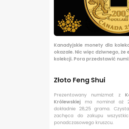
Kanadyjskie monety dla kolekc
okazale. Nic więc dziwnego, że
kolekcji. Pora przedstawić num
Złoto Feng Shui
Prezentowany numizmat z
K
Królewskiej
ma nominał aż 2
dokładnie 28,25 grama. Czyst
zachęca do zakupu wszystkic
ponadczasowego kruszcu.