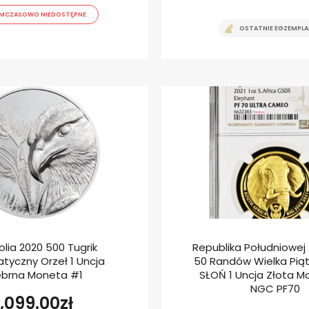
MCZASOWO NIEDOSTĘPNE
OSTATNIE EGZEMPLA
lia 2020 500 Tugrik
Republika Południowej A
tyczny Orzeł 1 Uncja
50 Randów Wielka Piątk
ebrna Moneta #1
SŁOŃ 1 Uncja Złota M
NGC PF70
1,099.00
zł