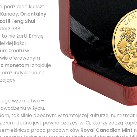
a podziwiać kunszt
 Kanady.
Orientalny
zofii Feng Shui
dej z 388
to nie żart! Emisję
lkiej ilości
numizmatu w
tawie oferowanym
y z monetami
znajduje
 oraz indywidualnie
zający
kiego wzornictwa –
powodzeniu w życiu.
dom, tak silnie obecnym w tamtejszej kulturze, numizmat
z złem. Jedno jest pewne: szczęśliwi Ci, którzy zdążą ku
 rzemieślnicza praca pracowników
Royal Canadian Mint
n