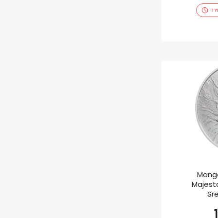
TY
Mongo
Majesta
Sr