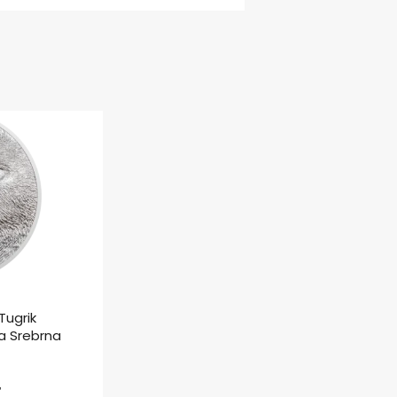
Tugrik
a Srebrna
ł