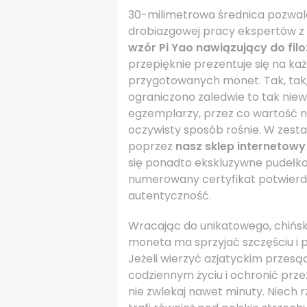
30-milimetrowa średnica pozwal
drobiazgowej pracy ekspertów z
wzór Pi Yao nawiązujący do filo
przepięknie prezentuje się na każ
przygotowanych monet. Tak, tak, 
ograniczono zaledwie to tak niewie
egzemplarzy, przez co wartość 
oczywisty sposób rośnie. W zes
poprzez
nasz sklep internetow
się ponadto ekskluzywne pudełko
numerowany certyfikat potwierd
autentyczność.
Wracając do unikatowego, chińs
moneta ma sprzyjać szczęściu i 
Jeżeli wierzyć azjatyckim przesą
codziennym życiu i ochronić prze
nie zwlekaj nawet minuty. Niech