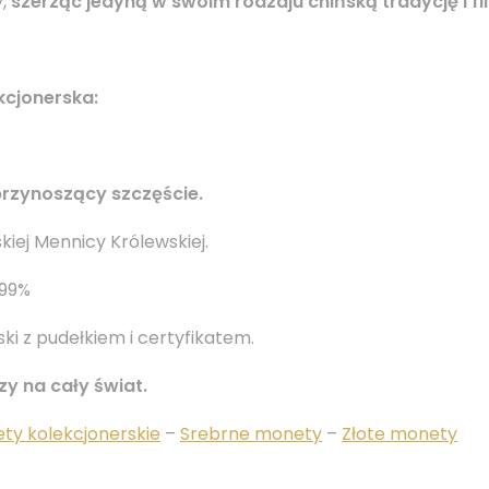
y,
szerząc jedyną w swoim rodzaju chińską tradycję i fil
kcjonerska:
przynoszący szczęście.
kiej Mennicy Królewskiej.
.99%
i z pudełkiem i certyfikatem.
y na cały świat.
ty kolekcjonerskie
–
Srebrne monety
–
Złote monety