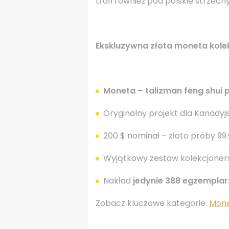
trafi również pod polskie strzech
Ekskluzywna złota moneta kole
Moneta – talizman feng shui 
Oryginalny projekt dla Kanadyjs
200 $ nominał – złoto próby 99
Wyjątkowy zestaw kolekcjonersk
Nakład
jedynie 388 egzemplarz
Zobacz kluczowe kategorie:
Mone