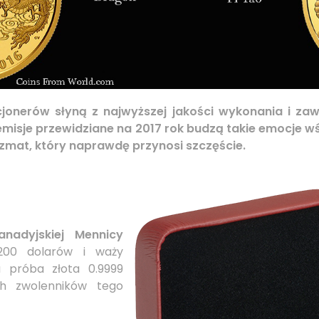
jonerów słyną z najwyższej jakości wykonania i za
 emisje przewidziane na 2017 rok budzą takie emocje
izmat, który naprawdę przynosi szczęście.
anadyjskiej Mennicy
00 dolarów i waży
a próba złota 0.9999
h zwolenników tego