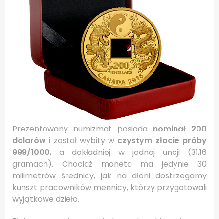
Prezentowany numizmat posiada
nominał 200
dolarów
i został wybity w
czystym złocie próby
999/1000
, a dokładniej w jednej uncji (31,16
gramach). Chociaż moneta ma jedynie 30
milimetrów średnicy, jak na dłoni dostrzegamy
kunszt pracowników mennicy, którzy przygotowali
wyjątkowe dzieło.