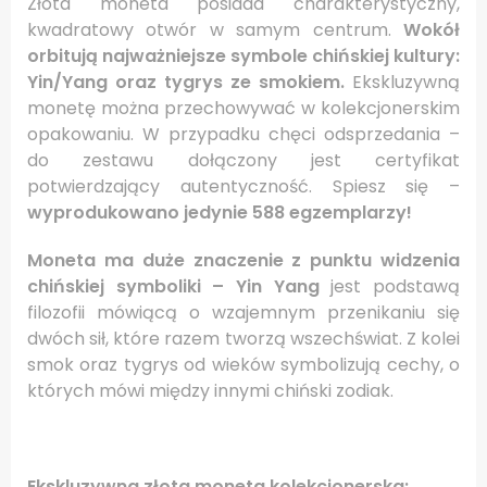
Złota moneta posiada charakterystyczny,
kwadratowy otwór w samym centrum.
Wokół
orbitują najważniejsze symbole chińskiej
kultury:
Yin/Yang oraz tygrys ze smokiem.
Ekskluzywną
monetę można przechowywać w kolekcjonerskim
opakowaniu. W przypadku chęci odsprzedania –
do zestawu dołączony jest certyfikat
potwierdzający autentyczność. Spiesz się –
wyprodukowano jedynie 588 egzemplarzy!
Moneta ma duże znaczenie z punktu widzenia
chińskiej symboliki – Yin Yang
jest podstawą
filozofii mówiącą o wzajemnym przenikaniu się
dwóch sił, które razem tworzą wszechświat. Z kolei
smok oraz tygrys od wieków symbolizują cechy, o
których mówi między innymi chiński zodiak.
Ekskluzywna złota moneta kolekcjonerska: