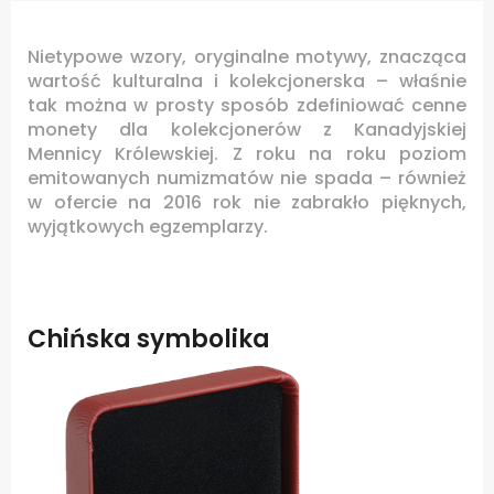
Nietypowe wzory, oryginalne motywy, znacząca
wartość kulturalna i kolekcjonerska – właśnie
tak można w prosty sposób zdefiniować cenne
monety dla kolekcjonerów z Kanadyjskiej
Mennicy Królewskiej. Z roku na roku poziom
emitowanych numizmatów nie spada – również
w ofercie na 2016 rok nie zabrakło pięknych,
wyjątkowych egzemplarzy.
Chińska symbolika