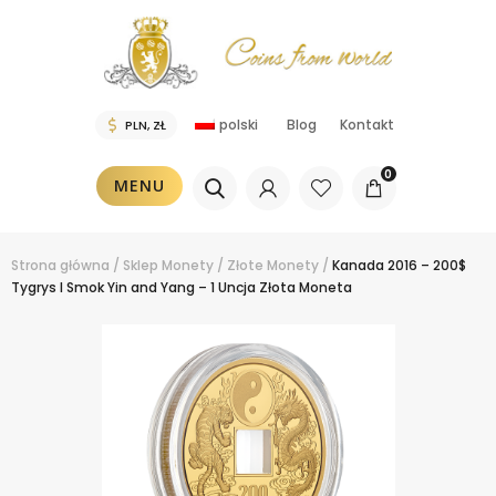
polski
Blog
Kontakt
0
MENU
Strona główna
/
Sklep
Monety
/
Złote Monety
/
Kanada 2016 – 200$
Tygrys I Smok Yin and Yang – 1 Uncja Złota Moneta