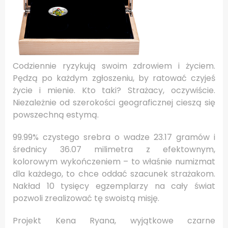
Codziennie ryzykują swoim zdrowiem i życiem.
Pędzą po każdym zgłoszeniu, by ratować czyjeś
życie i mienie. Kto taki? Strażacy, oczywiście.
Niezależnie od szerokości geograficznej cieszą się
powszechną estymą.
99.99% czystego srebra o wadze 23.17 gramów i
średnicy 36.07 milimetra z efektownym,
kolorowym wykończeniem – to właśnie numizmat
dla każdego, to chce oddać szacunek strażakom.
Nakład 10 tysięcy egzemplarzy na cały świat
pozwoli zrealizować tę swoistą misję.
Projekt Kena Ryana, wyjątkowe czarne