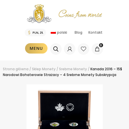
polski
Blog
Kontakt
0
MENU
Strona główna
/
Sklep
Monety
/
Srebrne Monety
/
Kanada 2016 – 15$
Narodowi Bohaterowie Strażacy – 4 Srebrne Monety Subskrypcja