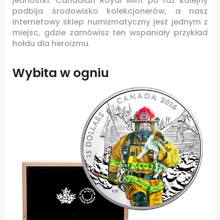
jednostki. Canadian Royal Mint po raz kolejny
podbija środowisko kolekcjonerów, a nasz
internetowy sklep numizmatyczny jest jednym z
miejsc, gdzie zamówisz ten wspaniały przykład
hołdu dla heroizmu.
Wybita w ogniu