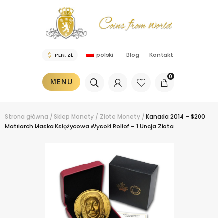
polski
Blog
Kontakt
0
MENU
Strona główna
/
Sklep
Monety
/
Złote Monety
/
Kanada 2014 – $200
Matriarch Maska Księżycowa Wysoki Relief – 1 Uncja Złota