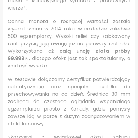
maski – kanadyjskiego symbolu z pradawnych
wierzeń.
Cenna moneta o rosnącej wartości została
wyemitowana w 2014 roku, w nakładzie zaledwie
500 egzemplarzy. Wysoki relief czy ząbkowany
rant przyciągają uwagę już na pierwszy rzut oka.
Wykorzystano aż
całą uncję złota próby
99.999%,
dlatego efekt jest tak spektakularny, a
wartość wysoka.
W zestawie dołączamy certyfikat potwierdzający
autentyczność oraz specjalne pudełko do
przechowywania na co dzień. Średnica 30 mm
zachęca do częstego oglądania wspaniałego
egzemplarza prosto z Kanady, gdzie pomysły
zawsze idą w parze z dużym zaangażowaniem w
efekt końcowy.
Skorzystaj z wyjątkowej okazji zakupu