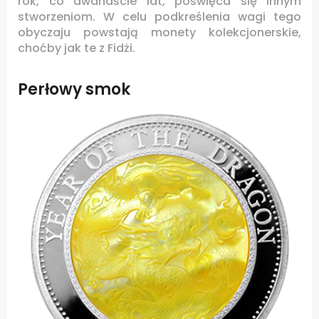
rok, co dwanaście lat, poświęca się innym
stworzeniom. W celu podkreślenia wagi tego
obyczaju powstają monety kolekcjonerskie,
choćby jak te z Fidżi.
Perłowy smok