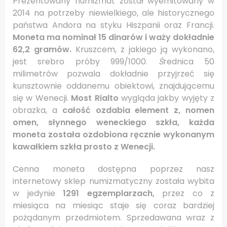
Prezentowany numizmat został wyemitowany w
2014 na potrzeby niewielkiego, ale historycznego
państwa Andora na styku Hiszpanii oraz Francji.
Moneta ma nominał 15 dinarów i waży dokładnie
62,2 gramów.
Kruszcem, z jakiego ją wykonano,
jest srebro próby 999/1000.
Ś
rednica 50
milimetrów pozwala dokładnie przyjrzeć się
kunsztownie oddanemu obiektowi, znajdującemu
się w Wenecji.
Most Rialto
wygląda jakby wyjęty z
obrazka, a
całość ozdabia element z, nomen
omen, słynnego weneckiego szkła, każda
moneta została ozdobiona ręcznie wykonanym
kawałkiem szkła prosto z Wenecji.
Cenna moneta dostępna poprzez nasz
internetowy sklep numizmatyczny została wybita
w jedynie
1291 egzemplarzach,
przez co z
miesiąca na miesiąc staje się coraz bardziej
pożądanym przedmiotem. Sprzedawana wraz z