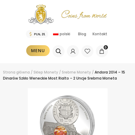
polski
Blog
Kontakt
0
MENU
Strona główna
/
Sklep
Monety
/
Srebrne Monety
/
Andora 2014 – 15
Dinarów Szkło Weneckie Most Rialto – 2 Uncje Srebrna Moneta