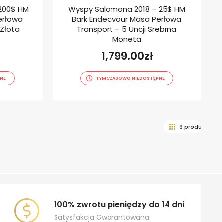
200$ HM
Wyspy Salomona 2018 – 25$ HM
erłowa
Bark Endeavour Masa Perłowa
 Złota
Transport – 5 Uncji Srebrna
Moneta
1,799.00
zł
NE
TYMCZASOWO NIEDOSTĘPNE
100% zwrotu pieniędzy do 14 dni
Satysfakcja Gwarantowana