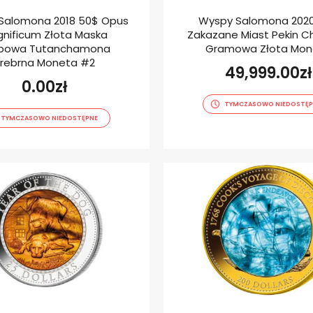
Salomona 2018 50$ Opus
Wyspy Salomona 202
nificum Złota Maska
Zakazane Miast Pekin Ch
bowa Tutanchamona
Gramowa Złota Mon
Srebrna Moneta #2
49,999.00
zł
0.00
zł
TYMCZASOWO NIEDOSTĘP
TYMCZASOWO NIEDOSTĘPNE