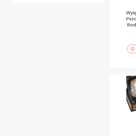
Wys
Pszc
Rod