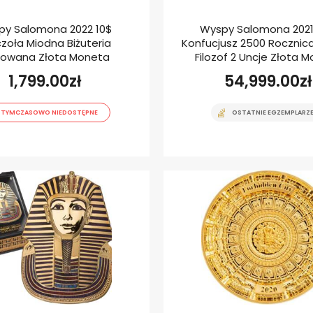
py Salomona 2022 10$
Wyspy Salomona 2021
zoła Miodna Biżuteria
Konfucjusz 2500 Rocznica
owana Złota Moneta
Filozof 2 Uncje Złota 
1,799.00
zł
54,999.00
zł
TYMCZASOWO NIEDOSTĘPNE
OSTATNIE EGZEMPLARZ