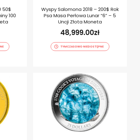
0 50$
Wyspy Salomona 2018 – 200$ Rok
iny 100
Psa Masa Perłowa Lunar “6” – 5
eta
Uncji Złota Moneta
48,999.00
zł
NE
TYMCZASOWO NIEDOSTĘPNE