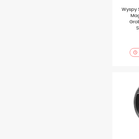
Wyspy 
Mag
Gro