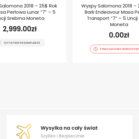
Salomona 2018 – 25$ Rok
Wyspy Salomona 2018 – 
sa Perłowa Lunar “7” – 5
Bark Endeavour Masa P
ncji Srebrna Moneta
Transport “7” – 5 Uncji
Moneta
2,999.00
zł
0.00
zł
OSTATNIE EGZEMPLARZE
TYMCZASOWO NIEDOSTĘP
Wysyłka na cały świat
Szybko i Bezpiecznie