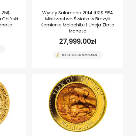
 25$
Wyspy Salomona 2014 100$ FIFA
 Chiński
Mistrzostwa Świata w Brazylii
Moneta
Kamienie Malachitu 1 Uncja Złota
Moneta
27,999.00
zł
E
OSTATNIE EGZEMPLARZE