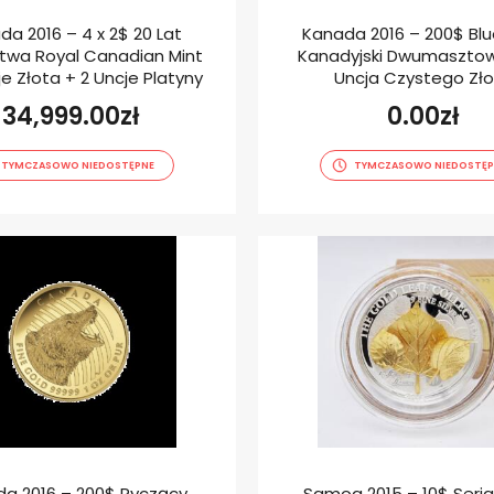
da 2016 – 4 x 2$ 20 Lat
Kanada 2016 – 200$ Bl
twa Royal Canadian Mint
Kanadyjski Dwumasztow
je Złota + 2 Uncje Platyny
Uncja Czystego Zł
34,999.00
zł
0.00
zł
TYMCZASOWO NIEDOSTĘPNE
TYMCZASOWO NIEDOSTĘP
a 2016 – 200$ Ryczący
Samoa 2015 – 10$ Seria