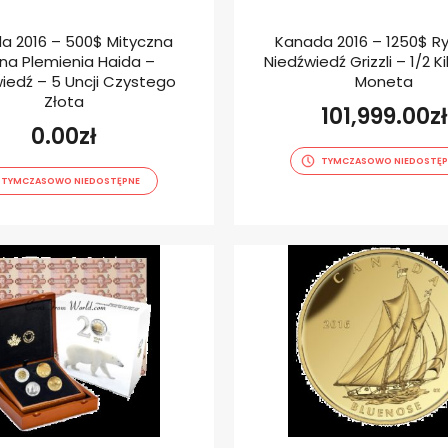
a 2016 – 500$ Mityczna
Kanada 2016 – 1250$ R
ina Plemienia Haida –
Niedźwiedź Grizzli – 1/2 K
iedź – 5 Uncji Czystego
Moneta
Złota
101,999.00
zł
0.00
zł
TYMCZASOWO NIEDOSTĘP
TYMCZASOWO NIEDOSTĘPNE