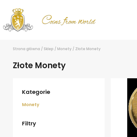
Strona główna
/
Sklep
/
Monety
/
Złote Monety
Złote Monety
Kategorie
Monety
Filtry