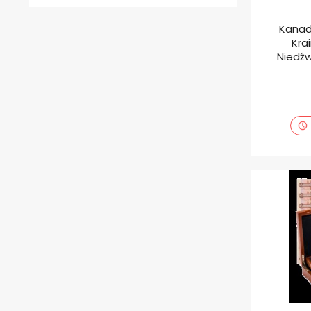
Kanad
Kra
Niedźw