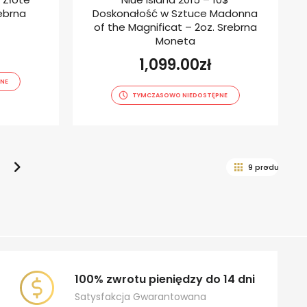
rebrna
Doskonałość w Sztuce Madonna
of the Magnificat – 2oz. Srebrna
Moneta
1,099.00
zł
NE
TYMCZASOWO NIEDOSTĘPNE
100% zwrotu pieniędzy do 14 dni
Satysfakcja Gwarantowana