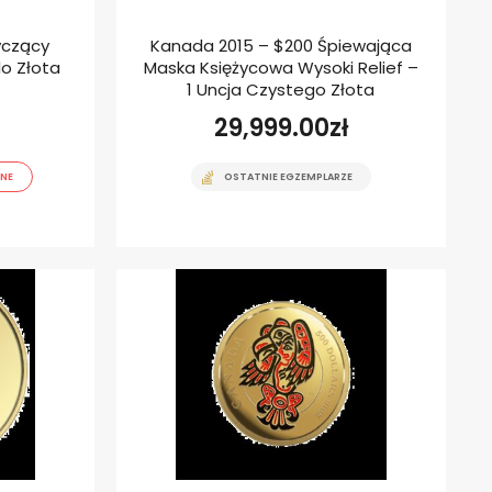
yczący
Kanada 2015 – $200 Śpiewająca
ilo Złota
Maska Księżycowa Wysoki Relief –
1 Uncja Czystego Złota
29,999.00
zł
NE
OSTATNIE EGZEMPLARZE