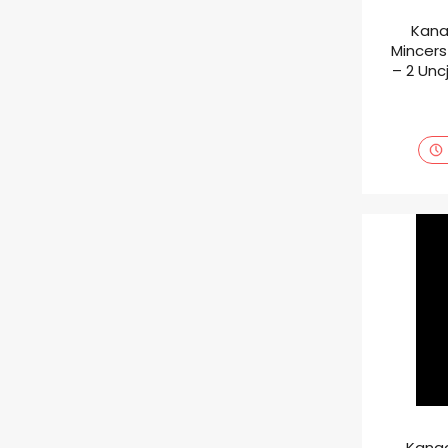
Kana
Mincers
– 2 Unc
Kanad