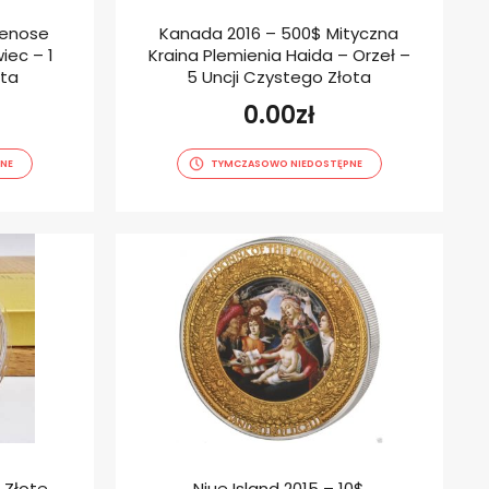
uenose
Kanada 2016 – 500$ Mityczna
iec – 1
Kraina Plemienia Haida – Orzeł –
ota
5 Uncji Czystego Złota
0.00
zł
NE
TYMCZASOWO NIEDOSTĘPNE
 Złote
Niue Island 2015 – 10$