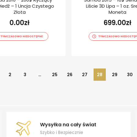
iedź – 1 Uncja Czystego
Liście 3D Lipa – 1 oz. S
Złota
Moneta
0.00
zł
699.00
zł
TYMCZASOWO NIEDOSTĘPNE
TYMCZASOWO NIEDOSTĘP
2
3
…
25
26
27
28
29
30
Wysyłka na cały świat
Szybko i Bezpiecznie