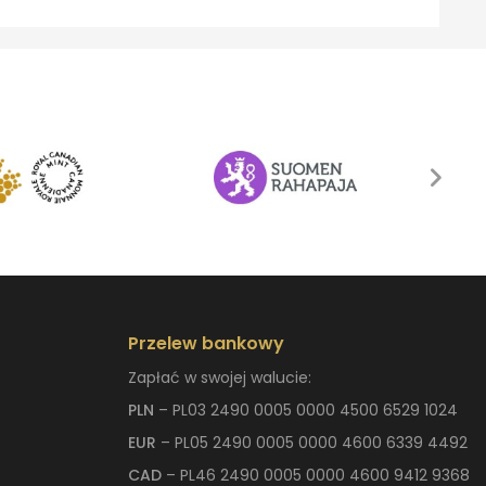
Przelew bankowy
Zapłać w swojej walucie:
PLN
– PL03 2490 0005 0000 4500 6529 1024
EUR
– PL05 2490 0005 0000 4600 6339 4492
CAD
– PL46 2490 0005 0000 4600 9412 9368