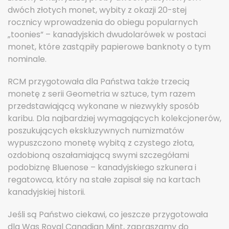
dwóch złotych monet, wybity z okazji 20-stej
rocznicy wprowadzenia do obiegu popularnych
„toonies” – kanadyjskich dwudolarówek w postaci
monet, które zastąpiły papierowe banknoty o tym
nominale.
RCM przygotowała dla Państwa także trzecią
monetę z serii Geometria w sztuce, tym razem
przedstawiającą wykonane w niezwykły sposób
karibu. Dla najbardziej wymagających kolekcjonerów,
poszukujących ekskluzywnych numizmatów
wypuszczono monetę wybitą z czystego złota,
ozdobioną oszałamiającą swymi szczegółami
podobiznę Bluenose – kanadyjskiego szkunera i
regatowca, który na stałe zapisał się na kartach
kanadyjskiej historii.
Jeśli są Państwo ciekawi, co jeszcze przygotowała
dla Was Royal Canadian Mint, zapraszamy do