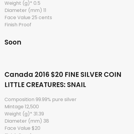
Weight (g)* 0.5
Diameter (mm) 11
Face Value 25 cents
Finish Proof
Soon
Canada 2016 $20 FINE SILVER COIN
LITTLE CREATURES: SNAIL
Composition 99.99% pure silver
Mintage 12,500
Weight (g)* 31.39
Diameter (mm) 38
Face Value $20