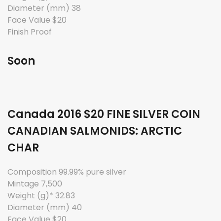
Diameter (mm) 38
Face Value $20
Finish Proof
Soon
Canada 2016 $20 FINE SILVER COIN
CANADIAN SALMONIDS: ARCTIC
CHAR
Composition 99.99% pure silver
Mintage 7,500
Weight (g)* 32.83
Diameter (mm) 40
Face Value $20