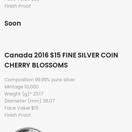
Finish Proof
Soon
Canada 2016 $15 FINE SILVER COIN
CHERRY BLOSSOMS
Composition 99.99% pure silver
Mintage 10,000
Weight (g)* 23.17
Diameter (mm) 36.07
Face Value $15
Finish Proof