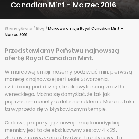
Canadian Mint – Marzec 2016
Strona główna
/
Blog
/
Marcowa emisja Royal Canadian Mint –
Marzec 2016
Przedstawiamy Państwu najnowszą
ofertę Royal Canadian Mint.
W marcowej emisji możemy podziwiać min. pierwszą
monetę z najnowszej serii Małe Stworzenia,
ozdobioną podobizną ślimaka wykonaną ze szkła
weneckiego. Można się domyślać, że tak jak
poprzednie monety ozdobione szkłem z Murano, tak i
ta wyprzeda się w błyskawicznym tempie.
Ciekawą propozycją z nowej emisji kanadyjskiej
mennicy jest także ekskluzywny zestaw 4 x 2$,
złożony z najwyższej próby dwóch platynowych i