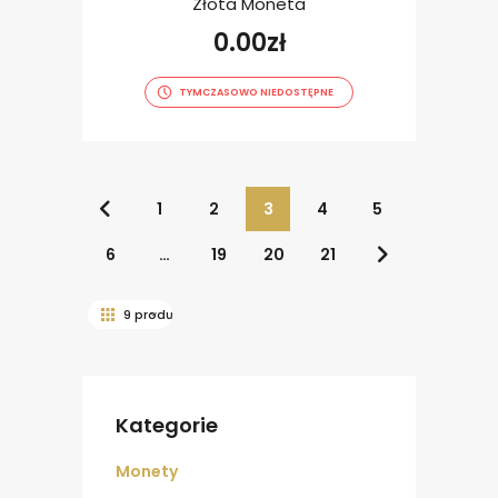
Złota Moneta
0.00
zł
TYMCZASOWO NIEDOSTĘPNE
1
2
3
4
5
6
…
19
20
21
Kategorie
Monety