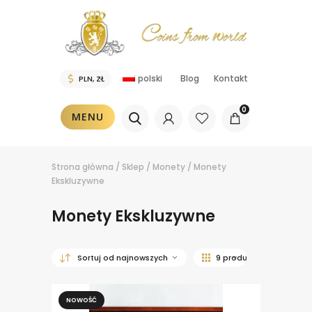
polski
Blog
Kontakt
0
MENU
Strona główna
/
Sklep
/
Monety
/
Monety
Ekskluzywne
Monety Ekskluzywne
NOWOŚĆ