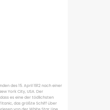
den des 15. April 1912 nach einer
New York City, USA.
Der
dass es eine der tödlichsten
itanic, das größte Schiff über
nriesen von der White Star Line