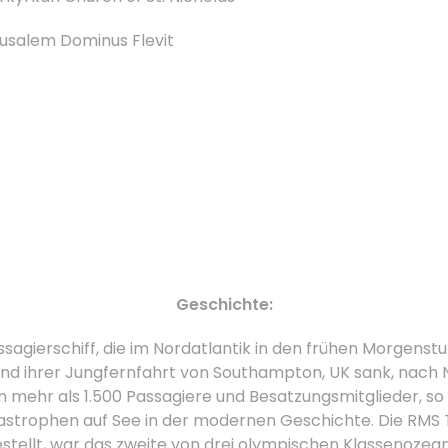
usalem Dominus Flevit
.
Geschichte:
ssagierschiff, die im Nordatlantik in den frühen Morgenstun
end ihrer Jungfernfahrt von Southampton, UK sank, nach 
 mehr als 1.500 Passagiere und Besatzungsmitglieder, so 
astrophen auf See in der modernen Geschichte.
Die RMS T
gestellt, war das zweite von drei olympischen Klassenozea