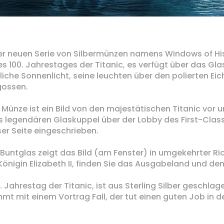
iner neuen Serie von Silbermünzen namens Windows of His
es 100. Jahrestages der Titanic, es verfügt über das G
liche Sonnenlicht, seine leuchten über den polierten E
gossen.
er Münze ist ein Bild von den majestätischen Titanic vo
s legendären Glaskuppel über der Lobby des First-Class
er Seite eingeschrieben.
e Buntglas zeigt das Bild (am Fenster) in umgekehrter R
nigin Elizabeth II, finden Sie das Ausgabeland und den
. Jahrestag der Titanic, ist aus Sterling Silber geschla
mt mit einem Vortrag Fall, der tut einen guten Job in d