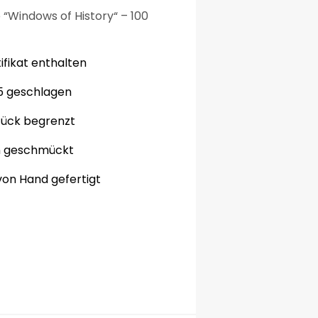
e
“Windows
of History
“
–
100
ifikat enthalten
5
geschlagen
Stück
begrenzt
n
geschmückt
von Hand gefertigt