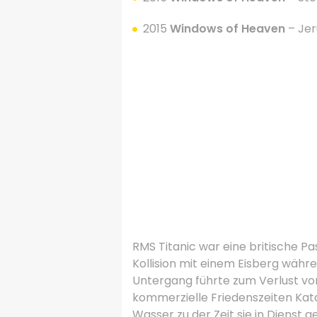
2015
Windows of Heaven
– Jer
.
.
.
.
RMS Titanic war eine britische Pa
Kollision mit einem Eisberg währ
Untergang führte zum Verlust von
kommerzielle Friedenszeiten Kat
Wasser zu der Zeit sie in Dienst 