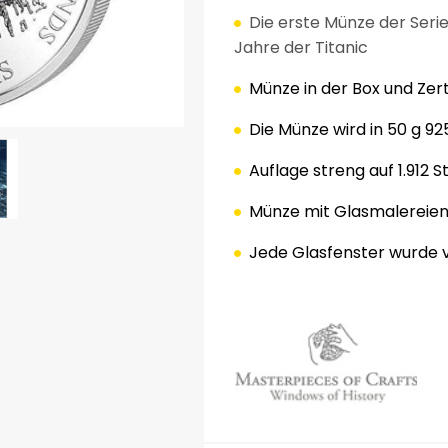
Die erste Münze
der Seri
Jahre der Titanic
Münze in der Box und Zert
Die Münze wird
in 50 g
92
Auflage
streng auf
1.912 
Münze
mit Glasmalereie
ok
er
terest
LinkedIn
Jede
Glasfenster
wurde
.