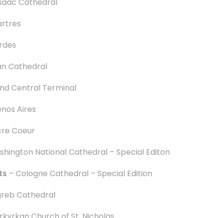
Isaac Cathedral
rtres
rdes
an Cathedral
nd Central Terminal
nos Aires
cre Coeur
hington National Cathedral – Special Editon
ts
– Cologne Cathedral – Special Edition
reb Cathedral
rkyrkan
Church of St. Nicholas