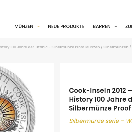
MÜNZEN
NEUE PRODUKTE
BARREN
ZU
story 100 Jahre der Titanic – Silbermünze Proof
Münzen
/
Silbermünzen
/
Cook-Inseln 2012 
History 100 Jahre d
Silbermünze Proof
Silber
münze serie – W
.