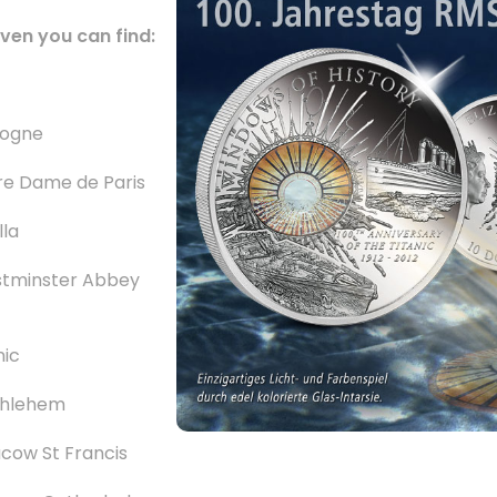
ven you can find:
logne
re Dame de Paris
lla
tminster Abbey
nic
thlehem
cow St Francis