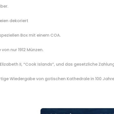
lber
.
eien
dekoriert
 speziellen
Box mit einem
COA
.
e von
nur
1912
Münzen.
Elizabeth II
,
“
Cook Islands”,
und
das gesetzliche Zahlun
tige
Wiedergabe von
gotischen Kathedrale
in
100 Jahre