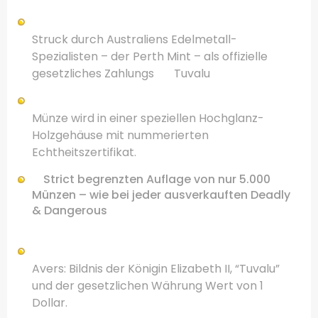
Struck
durch
Australiens
Edelmetall
-
Spezialisten
– der
Perth Mint
–
als offizielle
gesetzliches Zahlungs
Tuvalu
Münze
wird in einer speziellen
Hochglanz-
Holzgehäuse
mit
nummerierten
Echtheitszertifikat
.
Strict
begrenzten
Auflage von
nur
5.000
Münzen
–
wie bei jeder
ausverkauften
Deadly
& Dangerous
Avers:
Bildnis
der
Königin Elizabeth II
,
“
Tuvalu”
und
der gesetzlichen Währung
Wert von 1
Dollar.