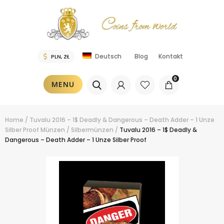
Blog
Kontakt
Deutsch
0
MENU
Home
/
Tuvalu 2016 – 1$ Deadly & Dangerous – Death Adder – 1 Unze
Silber Proof
Münzen
/
Silbermünzen
/
Tuvalu 2016 – 1$ Deadly &
Dangerous – Death Adder – 1 Unze Silber Proof