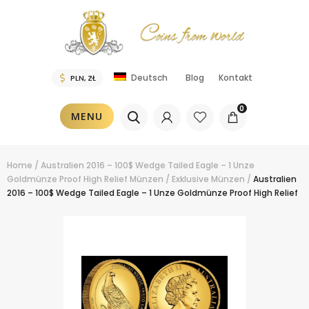
Blog
Kontakt
Deutsch
0
MENU
Home
/
Australien 2016 – 100$ Wedge Tailed Eagle – 1 Unze
Goldmünze Proof High Relief
Münzen
/
Exklusive Münzen
/
Australien
2016 – 100$ Wedge Tailed Eagle – 1 Unze Goldmünze Proof High Relief