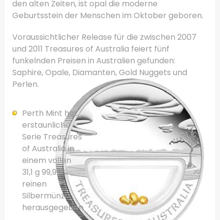
den alten Zeiten
,
ist
opal
die moderne
Geburtsstein
der Menschen
im Oktober
geboren.
Voraussichtlicher Release für
die zwischen 2007
und
2011
Treasures of
Australia
feiert
fünf
funkelnden
Preisen
in Australien
gefunden:
Saphire
,
Opale
,
Diamanten, Gold
Nuggets und
Perlen
.
Perth Mint
hat
erstaunliche
Serie
Treasures
of
Australia
in
einem vollen
31,1
g
99,99%
reinen
Silbermünze
herausgegeben