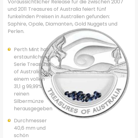
Voraussichtlicher Release für
die zwischen 2007
und
2011
Treasures of
Australia
feiert
fünf
funkelnden
Preisen
in Australien
gefunden:
Saphire
,
Opale
,
Diamanten, Gold
Nuggets und
Perlen
.
Perth Mint
hat
erstaunliche
Serie
Treasures
of
Australia
in
einem vollen
31,1
g
99,99%
reinen
Silbermünze
herausgegeben
Durchmesser
40,6
mm
und
schön