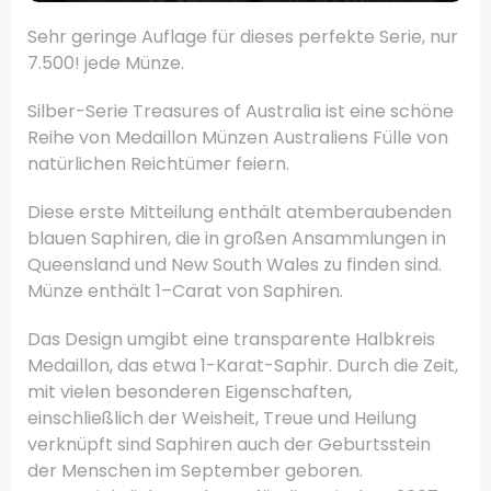
Sehr geringe
Auflage
für dieses
perfekte
Serie,
nur
7.500
!
jede Münze
.
Silber-Serie
Treasures of
Australia
ist eine schöne
Reihe von
Medaillon
Münzen
Australiens
Fülle von
natürlichen
Reichtümer
feiern
.
Diese erste
Mitteilung enthält
atemberaubenden
blauen Saphiren
, die
in
großen
Ansammlungen
in
Queensland und
New South Wales
zu finden sind.
Münze
enthält 1
–
Carat
von
Saphiren
.
Das Design
umgibt
eine transparente
Halbkreis
Medaillon
, das etwa
1
-Karat-
Saphir.
Durch die Zeit,
mit vielen besonderen
Eigenschaften,
einschließlich der
Weisheit
, Treue
und Heilung
verknüpft
sind
Saphiren
auch
der Geburtsstein
der Menschen
im September
geboren.