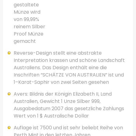
gestaltete
Münze wird
von 99,99%
reinem Silber
Proof
Münze
gemacht
Reverse
-Design
stellt
eine abstrakte
Interpretation
krassen
und schöne Landschaft
Australiens
.
Das Design
enthält eine
die
Inschriften
“
SCHÄTZE VON
AUSTRALIEN
”
ist und
1
–
Karat-
Saphir
von zwei Seiten
gesehen
Avers:
Bildnis
der
Königin Elizabeth II
,
Land
Australien
,
Gewicht
1 Unze
Silber
999
,
Ausgabedatum
2007
das gesetzliche Zahlungs
Wert von 1
$
Australische Dollar
Auflage
ist
7500
und ist sehr beliebt
Reihe
von
Perth Mint
in den letzten Jahren