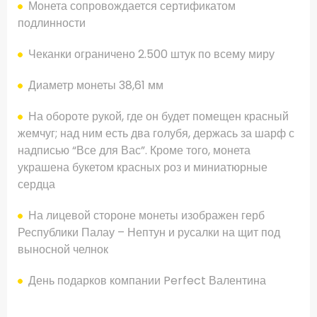
Монета
сопровождается
сертификатом
подлинности
Чеканки
ограничено
2.500
штук
по всему миру
Диаметр
монеты
38,61
мм
На обороте
рукой
, где
он будет помещен
красный
жемчуг
;
над ним
есть два
голубя
, держась за
шарф
с
надписью “
Все для Вас”.
Кроме того
, монета
украшена
букетом
красных роз
и миниатюрные
сердца
На лицевой стороне
монеты
изображен
герб
Республики Палау
–
Нептун
и
русалки
на
щит
под
выносной
челнок
День подарков
компании Perfect
Валентина