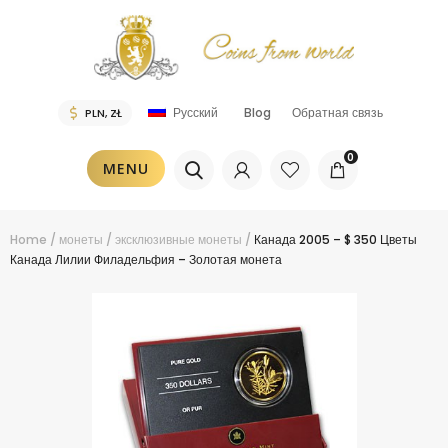
Blog
Обратная связь
Русский
0
MENU
Home
/
монеты
/
эксклюзивные монеты
/
Канада 2005 – $ 350 Цветы
Канада Лилии Филадельфия – Золотая монета