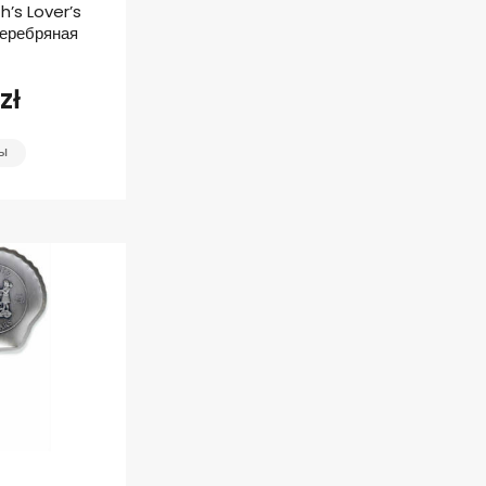
’s Lover’s
серебряная
zł
ТЫ