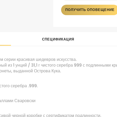
ПОЛУЧИТЬ ОПОВЕЩЕНИЕ
СПЕЦИФИКАЦИЯ
ем
серии
красивая
шедевров
искусства
.
нный из
1
унций
/
31,1
г
чистого серебра
999
с
подлинными
кр
онеты
,
выданной
Острова Кука
.
стого серебра
.999
.
аллами Сваровски
асивой
черной
коробке с
сертификатом подлинности
.