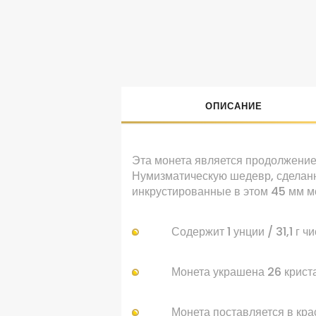
ОПИСАНИЕ
Эта монета
является продолжени
Нумизматическую
шедевр
, сдела
инкрустированные
в этом
45
мм
м
Содержит
1
унции /
31,1
г
чи
Монета
украшена
26
крист
Монета
поставляется в кр