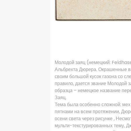
Молодой заяц (немецкий: Feldhase
Альбрехта Дюрера.
Окрашенные в 
своим большой кусок газона со сл
правило, дается звание Молодой з
образца – немецкое название пере
Заяц.
Тема была особенно сложной: мех
пятнами на всем протяжении, Дюр
осени света через рисунке
,
Несмот
мульти-текстурированных тему, Дюр