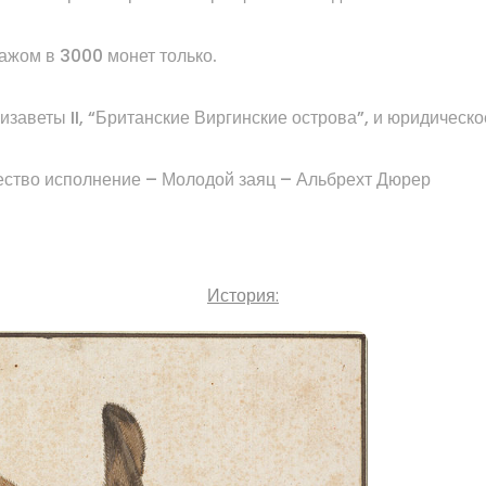
ажом в
3000 монет
только
.
изаветы
II
,
“
Британские Виргинские острова”,
и
юридическо
ество
исполнение
–
Молодой
заяц
– Альбрехт
Дюрер
История: