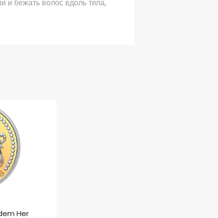
и и бежать волос вдоль тела,
adem Her