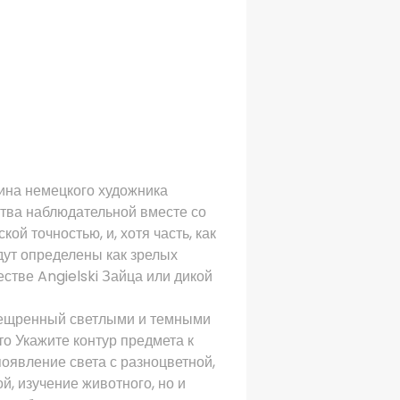
тина немецкого художника
ства наблюдательной вместе со
й точностью, и, хотя часть, как
дут определены как зрелых
естве Angielski Зайца или дикой
спещренный светлыми и темными
о Укажите контур предмета к
оявление света с разноцветной,
й, изучение животного, но и