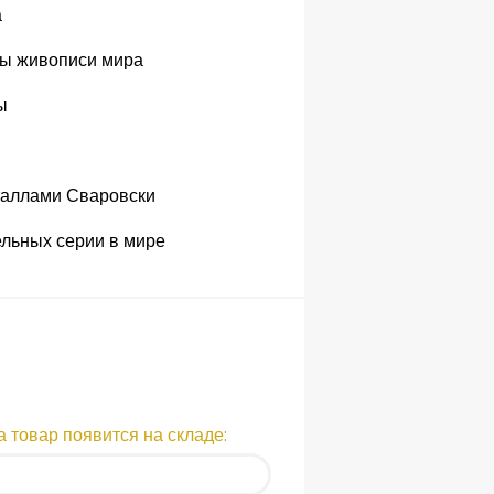
а
ры
живописи
мира
ы
таллами Сваровски
ельных
серии
в мире
 товар появится на складе: