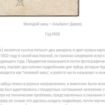
Молодой
заяц
– Альбрехт
Дюрер
Год 1502
) является тысяча пятьсот два акварель и цвет кузова кар
1502 году в своей мастерской, он признан шедевром искус
едующего года.
Предметом оказывается почти фотографическо
аяц, портрет достаточно подробными для зайца, которые бу
водится как “полевой заяц”, и работа
часто называют в кач
 зайца лежал в разных направлениях, и животное было и
ер был адаптировать стандартные соглашения затенение эт
ря на технические проблемы, представленных в оказании п
ер не только это удалось создать подробную, почти научно