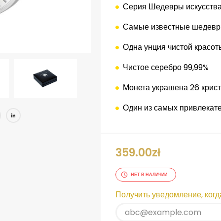
Серия
Шедевры
искусств
Самые известные
шедев
Одна унция
чистой красот
Чистое серебро
99,99
%
Монета
украшена
26
крис
Один из
самых привлекат
book
itter
Pinterest
LinkedIn
359.00
zł
НЕТ В НАЛИЧИИ
Получить уведомление, когда