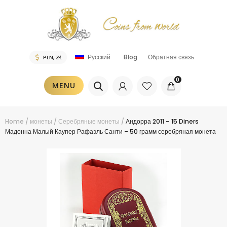
Blog
Обратная связь
Русский
0
MENU
Home
/
монеты
/
Серебряные монеты
/
Андорра 2011 – 15 Diners
Мадонна Малый Каупер Рафаэль Санти – 50 грамм серебряная монета