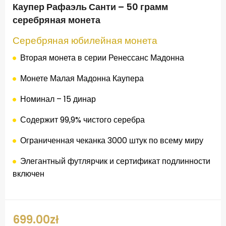
Каупер Рафаэль Санти – 50 грамм
серебряная монета
Серебряная юбилейная монета
Вторая
монета
в серии
Ренессанс
Мадонна
Монете
Малая Мадонна Каупера
Номинал
–
15
динар
Содержит
99,9%
чистого серебра
Ограниченная
чеканка
3000
штук
по всему миру
Элегантный
футлярчик
и
сертификат подлинности
включен
699.00
zł